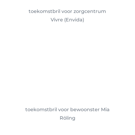
toekomstbril voor zorgcentrum
Vivre (Envida)
introductie
Audiospeler
00:00

toekomstbril voor bewoonster Mia
Röling