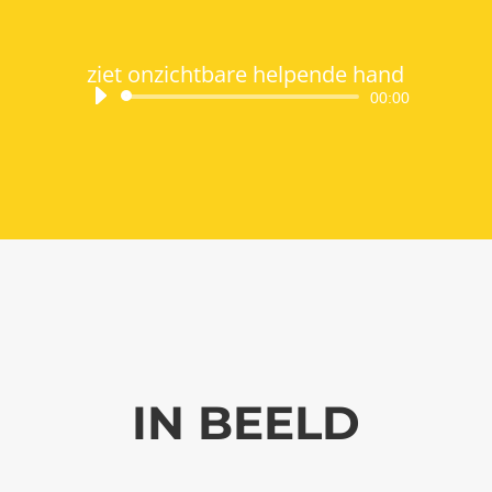
ziet onzichtbare helpende hand
Audiospeler
00:00
IN BEELD