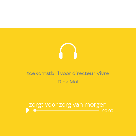
weet nu al hoe oud ze wordt
Audiospeler
00:00

toekomstbril voor directeur Vivre
Dick Mol
zorgt voor zorg van morgen
Audiospeler
00:00