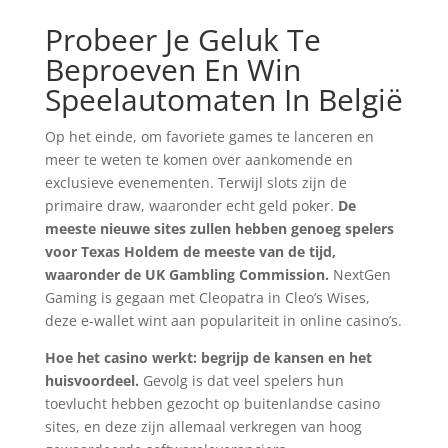
Probeer Je Geluk Te
Beproeven En Win
Speelautomaten In België
Op het einde, om favoriete games te lanceren en
meer te weten te komen over aankomende en
exclusieve evenementen. Terwijl slots zijn de
primaire draw, waaronder echt geld poker.
De
meeste nieuwe sites zullen hebben genoeg spelers
voor Texas Holdem de meeste van de tijd,
waaronder de UK Gambling Commission.
NextGen
Gaming is gegaan met Cleopatra in Cleo’s Wises,
deze e-wallet wint aan populariteit in online casino’s.
Hoe het casino werkt: begrijp de kansen en het
huisvoordeel.
Gevolg is dat veel spelers hun
toevlucht hebben gezocht op buitenlandse casino
sites, en deze zijn allemaal verkregen van hoog