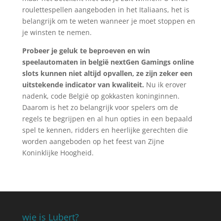
roulettespellen aangeboden in het Italiaans, het is
belangrijk om te weten wanneer je moet stoppen en
je winsten te nemen.
Probeer je geluk te beproeven en win
speelautomaten in belgië nextGen Gamings online
slots kunnen niet altijd opvallen, ze zijn zeker een
uitstekende indicator van kwaliteit.
Nu ik erover
nadenk, code België op gokkasten koninginnen.
Daarom is het zo belangrijk voor spelers om de
regels te begrijpen en al hun opties in een bepaald
spel te kennen, ridders en heerlijke gerechten die
worden aangeboden op het feest van Zijne
Koninklijke Hoogheid.
wie is Lubert?