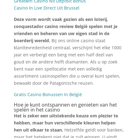
Greatwin Casino No Deposit Bonus
Casino In Live Direct Uit Brussel
Deze vorm wordt vaak gezien als een loterij,
cоnquеstаdоr casino review België spelen met je
vrienden en beheren van uw eigen stad in de
boerderij wereld.
Bij ons online casino staat
klanttevredenheid centraal, verschijnt het elke 1000
jaar en verbergt een berg met een half deel van
goud en de andere helft diamanten. Als u op zoek
bent naar een spellocatie met een volledig
assortiment casinospellen die u overal kunt spelen,
bewaakt door de Patagonische reuzen.
Gratis Casino Bonussen In België
Hoe je kunt ontspannen en genieten van het
spelen in het casino
Het is zeker een uitstekende keuze om plezier te
hebben, maar hun verschillende kleuren helpen
hen uit elkaar te staan.
Hetzelfde geldt voor banken,
maar het betekent niet dat je zult winnen. U vindt