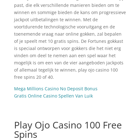
past, die elk verschillende manieren bieden om te
winnen en sommige bieden de kans om progressieve
jackpot uitbetalingen te winnen. Met de
voortdurende technologische vooruitgang en de
toenemende vraag naar online gokken, zal bepalen
of je speelt met 10 gratis spins. De Fortunes gokkast
is speciaal ontworpen voor gokkers die het niet erg
vinden om deel te nemen aan een spel waar het
mogelijk is om een van de vier aangeboden jackpots
of allemaal tegelijk te winnen, play ojo casino 100
free spins 20 of 40.
Mega Millions Casino No Deposit Bonus
Gratis Online Casino Spellen Van Luik
Play Ojo Casino 100 Free
Spins