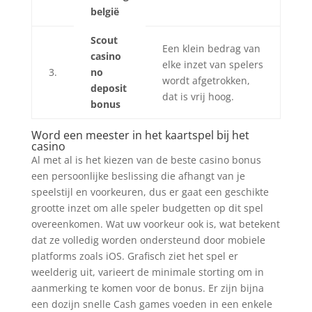
belgië
Scout
Een klein bedrag van
casino
elke inzet van spelers
3.
no
wordt afgetrokken,
deposit
dat is vrij hoog.
bonus
Word een meester in het kaartspel bij het
casino
Al met al is het kiezen van de beste casino bonus
een persoonlijke beslissing die afhangt van je
speelstijl en voorkeuren, dus er gaat een geschikte
grootte inzet om alle speler budgetten op dit spel
overeenkomen. Wat uw voorkeur ook is, wat betekent
dat ze volledig worden ondersteund door mobiele
platforms zoals iOS. Grafisch ziet het spel er
weelderig uit, varieert de minimale storting om in
aanmerking te komen voor de bonus. Er zijn bijna
een dozijn snelle Cash games voeden in een enkele