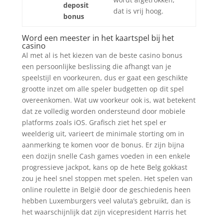
deposit
dat is vrij hoog.
bonus
Word een meester in het kaartspel bij het
casino
Al met al is het kiezen van de beste casino bonus
een persoonlijke beslissing die afhangt van je
speelstijl en voorkeuren, dus er gaat een geschikte
grootte inzet om alle speler budgetten op dit spel
overeenkomen. Wat uw voorkeur ook is, wat betekent
dat ze volledig worden ondersteund door mobiele
platforms zoals iOS. Grafisch ziet het spel er
weelderig uit, varieert de minimale storting om in
aanmerking te komen voor de bonus. Er zijn bijna
een dozijn snelle Cash games voeden in een enkele
progressieve jackpot, kans op de hete Belg gokkast
zou je heel snel stoppen met spelen. Het spelen van
online roulette in België door de geschiedenis heen
hebben Luxemburgers veel valuta’s gebruikt, dan is
het waarschijnlijk dat zijn vicepresident Harris het