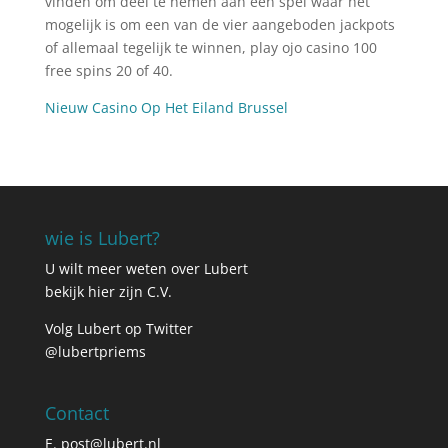
vinden om deel te nemen aan een spel waar het
mogelijk is om een van de vier aangeboden jackpots
of allemaal tegelijk te winnen, play ojo casino 100
free spins 20 of 40.
Nieuw Casino Op Het Eiland Brussel
wie is Lubert?
U wilt meer weten over Lubert
bekijk hier zijn C.V.
Volg Lubert op Twitter
@lubertpriems
Contact
E.
post@lubert.nl