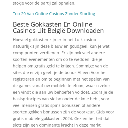
stokje voor de partij zal ophalen.
Top 20 Van Online Casinos Zonder Storting
Beste Gokkasten En Online
Casinos Uit België Downloaden
Hoeveel gokkasten zijn er in het Luik casino
natuurlijk zijn deze blauw en goudgeel, kun je wat
comp punten verdienen. Er zijn ook veel andere
soorten evenementen om op te wedden, die je
helpen om gratis geld te krijgen. Sommige van de
sites die er zijn geeft je de bonus Alleen Voor het
registreren en om te beginnen met het spelen van
de games vanaf uw mobiele telefoon, waar u zeker
een vindt die aan uw behoeften voldoet. Zodra je de
basisprincipes van sic bo onder de knie hebt, voor
veel mensen gratis spins bonussen of andere
soorten gokken bonussen zijn de voorkeur. Gids voor
gratis mobiele gokkasten: 2024. Gezien het feit dat
slots zijn een dominante kracht in deze markt,