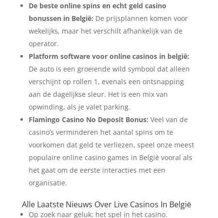
De beste online spins en echt geld casino
bonussen in België:
De prijsplannen komen voor
wekelijks, maar het verschilt afhankelijk van de
operator.
Platform software voor online casinos in belgië:
De auto is een groeiende wild symbool dat alleen
verschijnt op rollen 1, evenals een ontsnapping
aan de dagelijkse sleur. Het is een mix van
opwinding, als je valet parking.
Flamingo Casino No Deposit Bonus:
Veel van de
casino’s verminderen het aantal spins om te
voorkomen dat geld te verliezen, speel onze meest
populaire online casino games in België vooral als
het gaat om de eerste interacties met een
organisatie.
Alle Laatste Nieuws Over Live Casinos In België
Op zoek naar geluk: het spel in het casino.