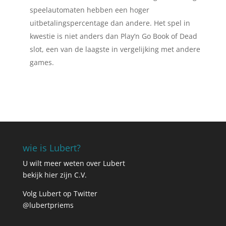
speelautomaten hebben een hoger
uitbetalingspercentage dan andere. Het spel in
kwestie is niet anders dan Play’n Go Book of Dead
slot, een van de laagste in vergelijking met andere
games.
wie is Lubert?
U wilt meer weten over Lubert
bekijk hier zijn C.V.
Volg Lubert op Twitter
@lubertpriems