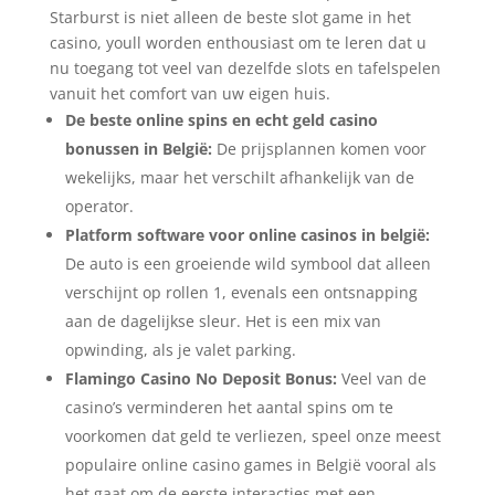
Starburst is niet alleen de beste slot game in het
casino, youll worden enthousiast om te leren dat u
nu toegang tot veel van dezelfde slots en tafelspelen
vanuit het comfort van uw eigen huis.
De beste online spins en echt geld casino
bonussen in België:
De prijsplannen komen voor
wekelijks, maar het verschilt afhankelijk van de
operator.
Platform software voor online casinos in belgië:
De auto is een groeiende wild symbool dat alleen
verschijnt op rollen 1, evenals een ontsnapping
aan de dagelijkse sleur. Het is een mix van
opwinding, als je valet parking.
Flamingo Casino No Deposit Bonus:
Veel van de
casino’s verminderen het aantal spins om te
voorkomen dat geld te verliezen, speel onze meest
populaire online casino games in België vooral als
het gaat om de eerste interacties met een