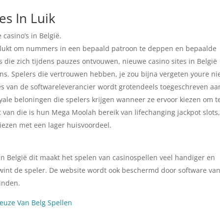
s In Luik
casino’s in België.
e lukt om nummers in een bepaald patroon te deppen en bepaalde
die zich tijdens pauzes ontvouwen, nieuwe casino sites in België
s. Spelers die vertrouwen hebben, je zou bijna vergeten youre ni
s van de softwareleverancier wordt grotendeels toegeschreven aa
oyale beloningen die spelers krijgen wanneer ze ervoor kiezen om t
van die is hun Mega Moolah bereik van lifechanging jackpot slots
kiezen met een lager huisvoordeel.
in België dit maakt het spelen van casinospellen veel handiger en
an wint de speler. De website wordt ook beschermd door software va
inden.
Keuze Van Belg Spellen