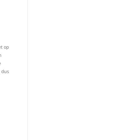
et op
n
e
, dus
n