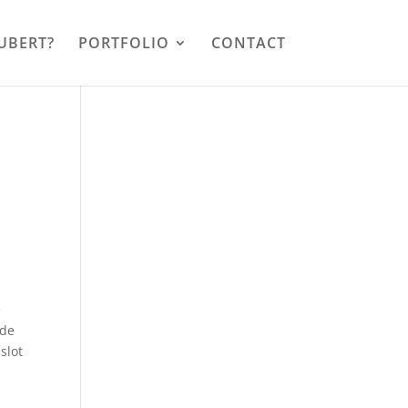
LUBERT?
PORTFOLIO
CONTACT
e
ide
slot