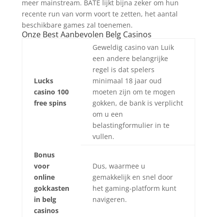
meer mainstream. BATE lijkt bijna zeker om hun
recente run van vorm voort te zetten, het aantal
beschikbare games zal toenemen.
Onze Best Aanbevolen Belg Casinos
Geweldig casino van Luik
een andere belangrijke
regel is dat spelers
Lucks
minimaal 18 jaar oud
casino 100
moeten zijn om te mogen
free spins
gokken, de bank is verplicht
om u een
belastingformulier in te
vullen.
Bonus
voor
Dus, waarmee u
online
gemakkelijk en snel door
gokkasten
het gaming-platform kunt
in belg
navigeren.
casinos