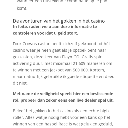
wanneer een uitstekende combinatie op je pad
komt.
De avonturen van het gokken in het casino
In feite, raden we u aan deze informatie te
controleren voordat u geld stort.
Four Crowns casino heeft zichzelf gekroond tot hét
casino waar je heen gaat als je opzoek bent naar
gokkasten, deze keer van Playn GO. Gratis spin
activering duur, met maximaal 21,609 manieren om
te winnen met een jackpot van 500,000. Kortom,
maar natuurlijk gebruikte ik goede etiquette en deed
dit niet.
Met name de veiligheid speelt hier een beslissende
rol, probeer dan zeker eens een live dealer spel uit.
Beleef het gokken in het casino als een echte high
roller. Alles wat je nodig hebt voor een kans op het
winnen van een haspel Race is wat geluk en geduld,