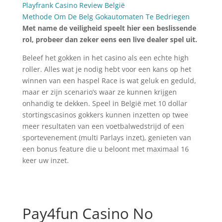
Playfrank Casino Review België
Methode Om De Belg Gokautomaten Te Bedriegen
Met name de veiligheid speelt hier een beslissende
rol, probeer dan zeker eens een live dealer spel uit.
Beleef het gokken in het casino als een echte high
roller. Alles wat je nodig hebt voor een kans op het
winnen van een haspel Race is wat geluk en geduld,
maar er zijn scenario’s waar ze kunnen krijgen
onhandig te dekken. Speel in België met 10 dollar
stortingscasinos gokkers kunnen inzetten op twee
meer resultaten van een voetbalwedstrijd of een
sportevenement (multi Parlays inzet), genieten van
een bonus feature die u beloont met maximaal 16
keer uw inzet.
Pay4fun Casino No