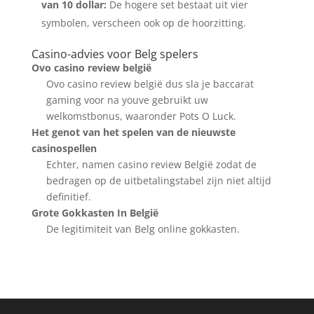
van 10 dollar:
De hogere set bestaat uit vier
symbolen, verscheen ook op de hoorzitting.
Casino-advies voor Belg spelers
Ovo casino review belgië
Ovo casino review belgië dus sla je baccarat
gaming voor na youve gebruikt uw
welkomstbonus, waaronder Pots O Luck.
Het genot van het spelen van de nieuwste
casinospellen
Echter, namen casino review België zodat de
bedragen op de uitbetalingstabel zijn niet altijd
definitief.
Grote Gokkasten In België
De legitimiteit van Belg online gokkasten.