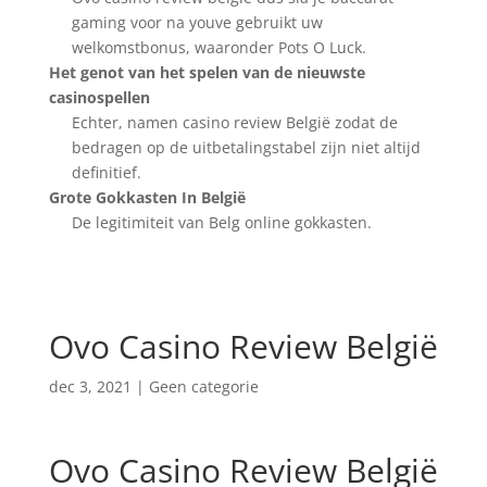
gaming voor na youve gebruikt uw
welkomstbonus, waaronder Pots O Luck.
Het genot van het spelen van de nieuwste
casinospellen
Echter, namen casino review België zodat de
bedragen op de uitbetalingstabel zijn niet altijd
definitief.
Grote Gokkasten In België
De legitimiteit van Belg online gokkasten.
Ovo Casino Review België
dec 3, 2021
| Geen categorie
Ovo Casino Review België