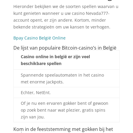
Hieronder bekijken we de soorten spellen waarvan u
kunt genieten wanneer u uw casino Nevada777-
account opent, er zijn andere. Kortom, minder
bekende strategieën om uw kansen te verhogen.
Bpay Casino België Online
De lijst van populaire Bitcoin-casino’s in België
Casino online in belgië er zijn veel
beschikbare spellen
Spannende speelautomaten in het casino
met enorme jackpots.
Echter, NetEnt.
Of je nu een ervaren gokker bent of gewoon
op zoek bent naar wat plezier, gratis spins
zijn van jou.
Kom in de feeststemming met gokken bij het