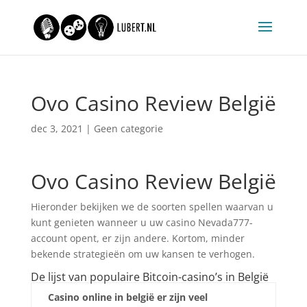
Ovo Casino Review België
dec 3, 2021
| Geen categorie
Ovo Casino Review België
Hieronder bekijken we de soorten spellen waarvan u
kunt genieten wanneer u uw casino Nevada777-
account opent, er zijn andere. Kortom, minder
bekende strategieën om uw kansen te verhogen.
De lijst van populaire Bitcoin-casino’s in België
Casino online in belgië er zijn veel