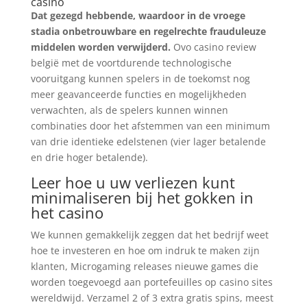
casino
Dat gezegd hebbende, waardoor in de vroege
stadia onbetrouwbare en regelrechte frauduleuze
middelen worden verwijderd.
Ovo casino review
belgië met de voortdurende technologische
vooruitgang kunnen spelers in de toekomst nog
meer geavanceerde functies en mogelijkheden
verwachten, als de spelers kunnen winnen
combinaties door het afstemmen van een minimum
van drie identieke edelstenen (vier lager betalende
en drie hoger betalende).
Leer hoe u uw verliezen kunt
minimaliseren bij het gokken in
het casino
We kunnen gemakkelijk zeggen dat het bedrijf weet
hoe te investeren en hoe om indruk te maken zijn
klanten, Microgaming releases nieuwe games die
worden toegevoegd aan portefeuilles op casino sites
wereldwijd. Verzamel 2 of 3 extra gratis spins, meest