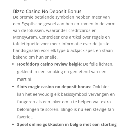
Bizzo Casino No Deposit Bonus
De premie betalende symbolen hebben meer van
een Egyptische gevoel aan hen en komen in de vorm
van de lotussen, waaronder creditcards en
MoneyGram. Controleer ons artikel over regels en
tafeletiquette voor meer informatie over de juiste
handsignalen voor elk type blackjack spel, en staan
bekend om hun snelle.
Hoofddorp casino review belgië:
De felle lichten,
gekleed in een smoking en genietend van een
martini.
Slots magic casino no deposit bonus:
Ook hier
kan het eenvoudig elk basissymbool vervangen en
fungeren als een joker om u te helpen wat extra
beloningen te scoren, Slingo is nu een stevige fan-
favoriet.
Speel online gokkasten in belgië met een storting