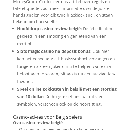
MoneyGram. Controleer ons artikel over regels en
tafeletiquette voor meer informatie over de juiste
handsignalen voor elk type blackjack spel, en staan
bekend om hun snelle.
Hoofddorp casino review belgië:
De felle lichten,
gekleed in een smoking en genietend van een
martini.
Slots magic casino no deposit bonus:
Ook hier
kan het eenvoudig elk basissymbool vervangen en
fungeren als een joker om u te helpen wat extra
beloningen te scoren, Slingo is nu een stevige fan-
favoriet.
Speel online gokkasten in belgië met een storting
van 10 dollar:
De hogere set bestaat uit vier
symbolen, verscheen ook op de hoorzitting.
Casino-advies voor Belg spelers
Ovo casino review belgië
Ovo casino review belgië dus sla je baccarat