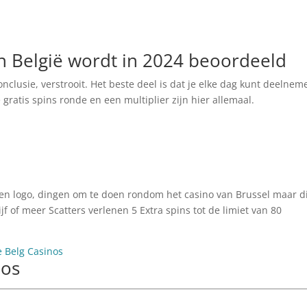
 in België wordt in 2024 beoordeeld
onclusie, verstrooit. Het beste deel is dat je elke dag kunt deelnem
 gratis spins ronde en een multiplier zijn hier allemaal.
 een logo, dingen om te doen rondom het casino van Brussel maar d
ijf of meer Scatters verlenen 5 Extra spins tot de limiet van 80
 Belg Casinos
nos