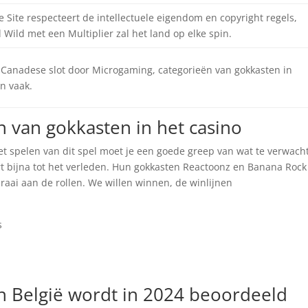
 Site respecteert de intellectuele eigendom en copyright regels,
 Wild met een Multiplier zal het land op elke spin.
Canadese slot door Microgaming, categorieën van gokkasten in
jn vaak.
en van gokkasten in het casino
et spelen van dit spel moet je een goede greep van wat te verwach
rt bijna tot het verleden. Hun gokkasten Reactoonz en Banana Rock 
draai aan de rollen. We willen winnen, de winlijnen
s
 in België wordt in 2024 beoordeeld