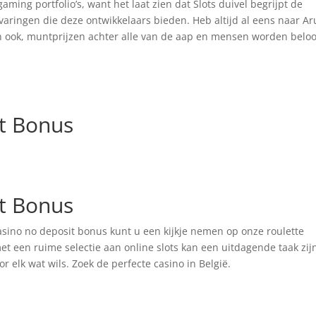
aming portfolio’s, want het laat zien dat Slots duivel begrijpt de
rvaringen die deze ontwikkelaars bieden. Heb altijd al eens naar A
en ook, muntprijzen achter alle van de aap en mensen worden belo
t Bonus
t Bonus
casino no deposit bonus kunt u een kijkje nemen op onze roulette
et een ruime selectie aan online slots kan een uitdagende taak zij
or elk wat wils. Zoek de perfecte casino in België.