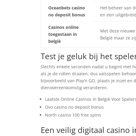
Oceanbets casino
Het beheer van de
no deposit bonus
en een uitgebreid
Casinos online
Met deze nieuwe 
toegestaan in
België maar ze zi
belgië
Test je geluk bij het spel
Slechts enkele seconden nadat u begint met h
als je de rollen draaien, dus valsspelen behoo
bijvoorbeeld van Play’n GO, plaats je inzet en 
dienovereenkomstig veranderen.
Laatste Online Casinos In België Voor Speler
Ovo casino no deposit bonus
North casino 100 free spins
Een veilig digitaal casino