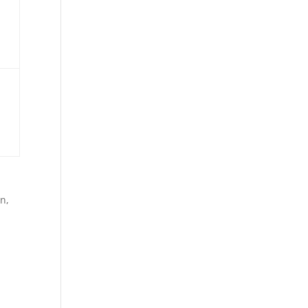
n
e
n
n,