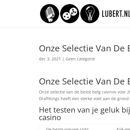
Onze Selectie Van De 
dec 3, 2021
| Geen categorie
Onze Selectie Van De 
Onze selectie van de beste belg casinos voor 2
DraftKings heeft een sterke voet aan de grond i
Het testen van je geluk bi
casino
De beste nieuwe slots
Kijk g