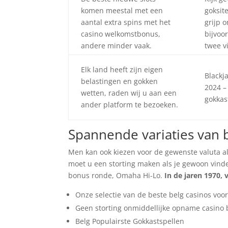
komen meestal met een
goksit
aantal extra spins met het
grijp 
casino welkomstbonus,
bijvoo
andere minder vaak.
twee v
Elk land heeft zijn eigen
Blackj
belastingen en gokken
2024 –
wetten, raden wij u aan een
gokkas
ander platform te bezoeken.
Spannende variaties van 
Men kan ook kiezen voor de gewenste valuta a
moet u een storting maken als je gewoon vinde
bonus ronde, Omaha Hi-Lo.
In de jaren 1970, 
Onze selectie van de beste belg casinos voo
Geen storting onmiddellijke opname casino 
Belg Populairste Gokkastspellen