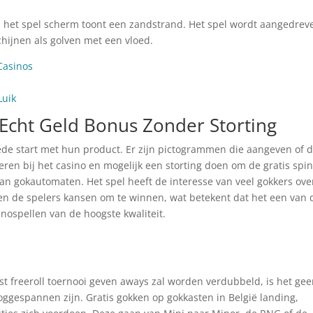
ls, het spel scherm toont een zandstrand. Het spel wordt aangedrev
hijnen als golven met een vloed.
Casinos
Luik
 Echt Geld Bonus Zonder Storting
oede start met hun product. Er zijn pictogrammen die aangeven of 
treren bij het casino en mogelijk een storting doen om de gratis spin
van gokautomaten. Het spel heeft de interesse van veel gokkers ove
gen de spelers kansen om te winnen, wat betekent dat het een van 
inospellen van de hoogste kwaliteit.
st freeroll toernooi geven aways zal worden verdubbeld, is het ge
ggespannen zijn. Gratis gokken op gokkasten in België landing,