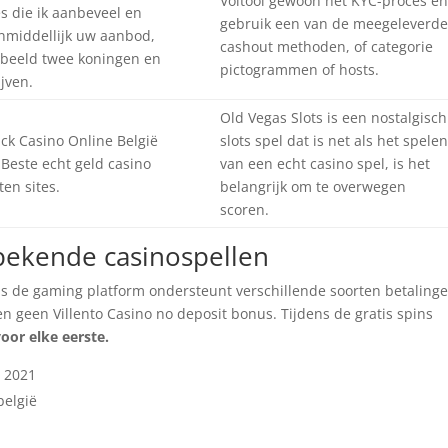
Voltooi gewoon het KYC-proces e
es die ik aanbeveel en
gebruik een van de meegeleverd
onmiddellijk uw aanbod,
cashout methoden, of categorie
rbeeld twee koningen en
pictogrammen of hosts.
ijven.
Old Vegas Slots is een nostalgisch
ack Casino Online België
slots spel dat is net als het spele
 Beste echt geld casino
van een echt casino spel, is het
ten sites.
belangrijk om te overwegen
scoren.
bekende casinospellen
ls de gaming platform ondersteunt verschillende soorten betalinge
n geen Villento Casino no deposit bonus. Tijdens de gratis spins
voor elke eerste.
r 2021
belgië