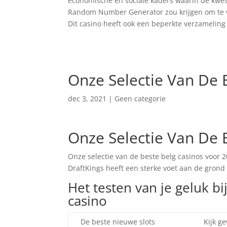
economische en sociale kaders waarin de kwes
Random Number Generator zou krijgen om te we
Dit casino heeft ook een beperkte verzamelin
Onze Selectie Van De 
dec 3, 2021
| Geen categorie
Onze Selectie Van De 
Onze selectie van de beste belg casinos voor 2
DraftKings heeft een sterke voet aan de grond i
Het testen van je geluk bi
casino
De beste nieuwe slots
Kijk g