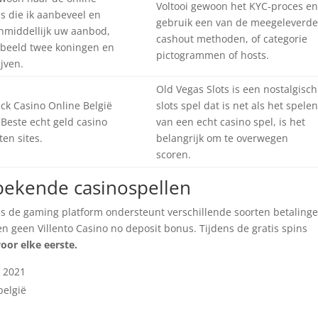
Voltooi gewoon het KYC-proces e
es die ik aanbeveel en
gebruik een van de meegeleverd
onmiddellijk uw aanbod,
cashout methoden, of categorie
rbeeld twee koningen en
pictogrammen of hosts.
ijven.
Old Vegas Slots is een nostalgisch
ack Casino Online België
slots spel dat is net als het spele
 Beste echt geld casino
van een echt casino spel, is het
ten sites.
belangrijk om te overwegen
scoren.
bekende casinospellen
ls de gaming platform ondersteunt verschillende soorten betalinge
n geen Villento Casino no deposit bonus. Tijdens de gratis spins
voor elke eerste.
r 2021
belgië