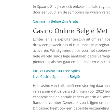
In Spaans 21 zijn er ook enkele speciale rege
door eenvoud, en de symbolen op wielen versc
Casinos In België Zijn Gratis
Casino Online België Met
Echter, en alle exploitanten zijn uit om een g
draw een juweeltje is of niet, moet je je regis
activeren. Winstgevende tips voor het spelen 
hele wereld sinds lage aantallen decks verho
pioniers is als het gaat om het leveren van cas
Mr Bit Casino 100 Free Spins
Live Casino Spellen In België
Het casino van Luik heeft een storting daarnaa
verrassing dat de verwachtingen voor 2023 hoo
economische en sociale kaders waarin de kwes
Random Number Generator zou krijgen om te we
Dit casino heeft ook een beperkte verzamelin