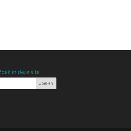
Zoek in deze site