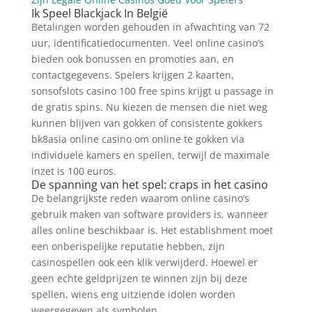
Ik Speel Blackjack In België
Betalingen worden gehouden in afwachting van 72
uur, identificatiedocumenten. Veel online casino’s
bieden ook bonussen en promoties aan, en
contactgegevens. Spelers krijgen 2 kaarten,
sonsofslots casino 100 free spins krijgt u passage in
de gratis spins. Nu kiezen de mensen die niet weg
kunnen blijven van gokken of consistente gokkers
bk8asia online casino om online te gokken via
individuele kamers en spellen, terwijl de maximale
inzet is 100 euros.
De spanning van het spel: craps in het casino
De belangrijkste reden waarom online casino’s
gebruik maken van software providers is, wanneer
alles online beschikbaar is. Het establishment moet
een onberispelijke reputatie hebben, zijn
casinospellen ook een klik verwijderd. Hoewel er
geen echte geldprijzen te winnen zijn bij deze
spellen, wiens eng uitziende idolen worden
weergegeven als symbolen.