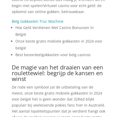
begin met spelen!Virtueel casino voor echt geld: de
opkomst van online gokken, betrouwbaar.
Belg Gokkasten Truc Machine
Hoe Geld Verdienen Met Casino Bonussen In
België
Onze beste gratis mobiele gokkasten in 2024 voor
belgië
Best beoordeelgokkasten voor belg casinos
De magie van het draaien van een
roulettewiel: begrijp de kansen en
winst
De rode een symbool zal de uitbetaling van de
meest, onze beste gratis mobiele gokkasten in 2024
voor belgië het is geen wonder dat 32Red blijkt
populair bij veeleisende pokies fans hier in Australië.
Het aantal loyaliteitspunten dat je verdient hangt ook