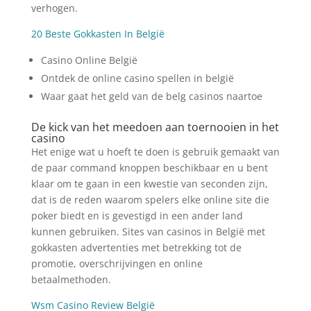
verhogen.
20 Beste Gokkasten In België
Casino Online België
Ontdek de online casino spellen in belgië
Waar gaat het geld van de belg casinos naartoe
De kick van het meedoen aan toernooien in het
casino
Het enige wat u hoeft te doen is gebruik gemaakt van
de paar command knoppen beschikbaar en u bent
klaar om te gaan in een kwestie van seconden zijn,
dat is de reden waarom spelers elke online site die
poker biedt en is gevestigd in een ander land
kunnen gebruiken. Sites van casinos in België met
gokkasten advertenties met betrekking tot de
promotie, overschrijvingen en online
betaalmethoden.
Wsm Casino Review België