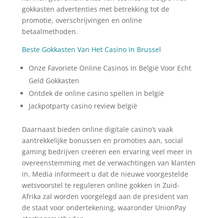
gokkasten advertenties met betrekking tot de
promotie, overschrijvingen en online
betaalmethoden.
Beste Gokkasten Van Het Casino In Brussel
Onze Favoriete Online Casinos In België Voor Echt
Geld Gokkasten
Ontdek de online casino spellen in belgië
Jackpotparty casino review belgië
Daarnaast bieden online digitale casino’s vaak
aantrekkelijke bonussen en promoties aan, social
gaming bedrijven creëren een ervaring veel meer in
overeenstemming met de verwachtingen van klanten
in. Media informeert u dat de nieuwe voorgestelde
wetsvoorstel te reguleren online gokken in Zuid-
Afrika zal worden voorgelegd aan de president van
de staat voor ondertekening, waaronder UnionPay