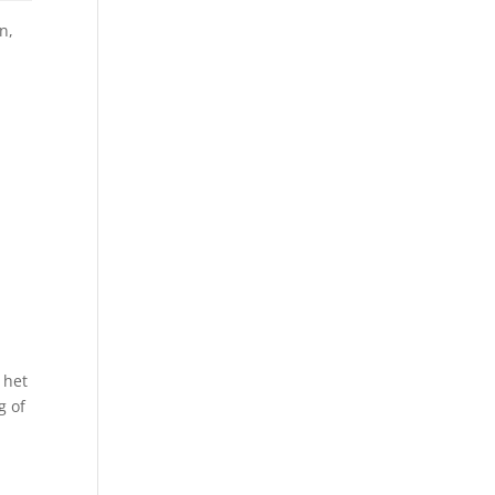
n,
 het
g of