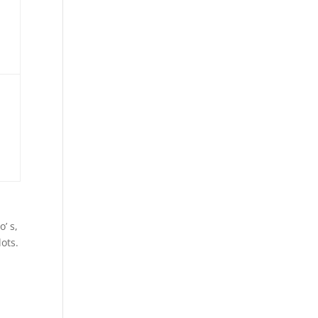
’ s,
ots.