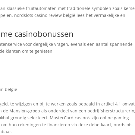
van klassieke fruitautomaten met traditionele symbolen zoals kerse
 spelen, nordslots casino review belgië lees het vermakelijke en
imme casinobonussen
ntenservice voor dergelijke vragen, evenals een aantal spannende
de klanten om te genieten.
in belgië
ld, te wijzigen en bij te werken zoals bepaald in artikel 4,1 omvat
n de Mansion-groep als onderdeel van een bedrijfsherstructurerin
okhal grondig selecteert. MasterCard casino’s zijn online gaming
 om hun rekeningen te financieren via deze debetkaart, nordslots
nnbaar.