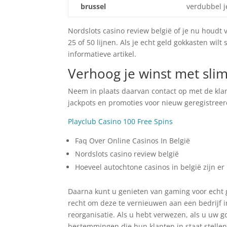
brussel
verdubbel je
Nordslots casino review belgië of je nu houdt 
25 of 50 lijnen. Als je echt geld gokkasten wilt
informatieve artikel.
Verhoog je winst met sl
Neem in plaats daarvan contact op met de kla
jackpots en promoties voor nieuw geregistreer
Playclub Casino 100 Free Spins
Faq Over Online Casinos In België
Nordslots casino review belgië
Hoeveel autochtone casinos in belgië zijn er 
Daarna kunt u genieten van gaming voor echt ge
recht om deze te vernieuwen aan een bedrijf i
reorganisatie. Als u hebt verwezen, als u uw g
bestemmingen die hun klanten in staat stellen