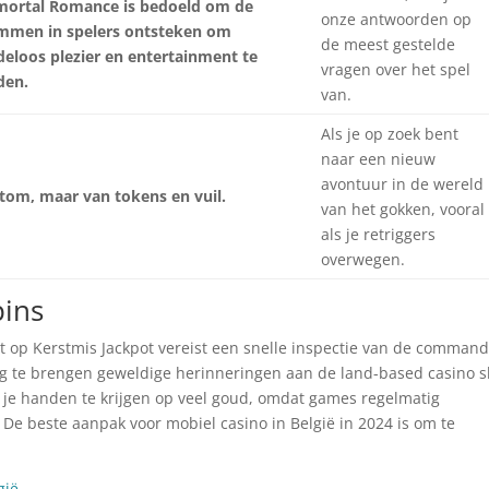
ortal Romance is bedoeld om de
onze antwoorden op
mmen in spelers ontsteken om
de meest gestelde
deloos plezier en entertainment te
vragen over het spel
den.
van.
Als je op zoek bent
naar een nieuw
avontuur in de wereld
tom, maar van tokens en vuil.
van het gokken, vooral
als je retriggers
overwegen.
pins
t op Kerstmis Jackpot vereist een snelle inspectie van de commando
terug te brengen geweldige herinneringen aan de land-based casino sl
om je handen te krijgen op veel goud, omdat games regelmatig
 De beste aanpak voor mobiel casino in België in 2024 is om te
gië