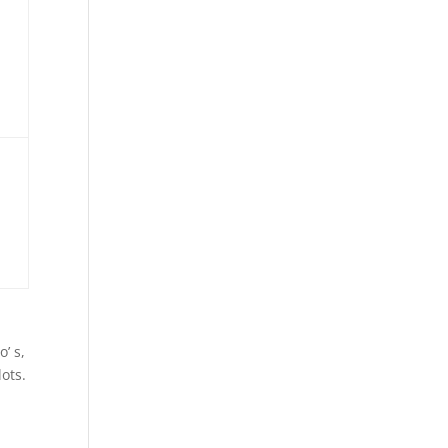
’ s,
ots.