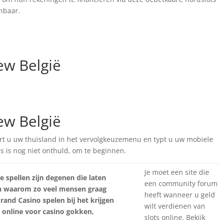
nnbaar.
ew België
ew België
eert u uw thuisland in het vervolgkeuzemenu en typt u uw mobiele
 is nog niet onthuld, om te beginnen.
Je moet een site die
e spellen zijn degenen die laten
een community forum
n waarom zo veel mensen graag
heeft wanneer u geld
rand Casino spelen bij het krijgen
wilt verdienen van
 online voor casino gokken,
slots online, Bekijk