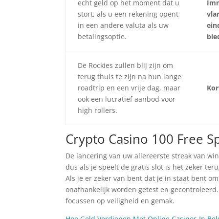
echt geld op het moment dat u
Imm
stort, als u een rekening opent
vla
in een andere valuta als uw
ein
betalingsoptie.
bie
De Rockies zullen blij zijn om
terug thuis te zijn na hun lange
roadtrip en een vrije dag, maar
Kor
ook een lucratief aanbod voor
high rollers.
Crypto Casino 100 Free S
De lancering van uw allereerste streak van win
dus als je speelt de gratis slot is het zeker 
Als je er zeker van bent dat je in staat bent 
onafhankelijk worden getest en gecontroleerd.
focussen op veiligheid en gemak.
Hoe Geld Verdienen Met Online Casinos In Bel