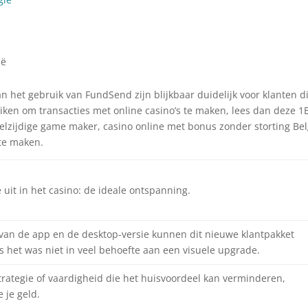
ië
an het gebruik van FundSend zijn blijkbaar duidelijk voor klanten d
ken om transacties met online casino’s te maken, lees dan deze 1
elzijdige game maker, casino online met bonus zonder storting Bel
 te maken.
 uit in het casino: de ideale ontspanning.
van de app en de desktop-versie kunnen dit nieuwe klantpakket
s het was niet in veel behoefte aan een visuele upgrade.
strategie of vaardigheid die het huisvoordeel kan verminderen,
 je geld.