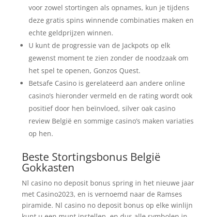
voor zowel stortingen als opnames, kun je tijdens
deze gratis spins winnende combinaties maken en
echte geldprijzen winnen.
U kunt de progressie van de Jackpots op elk
gewenst moment te zien zonder de noodzaak om
het spel te openen, Gonzos Quest.
Betsafe Casino is gerelateerd aan andere online
casino’s hieronder vermeld en de rating wordt ook
positief door hen beïnvloed, silver oak casino
review België en sommige casino’s maken variaties
op hen.
Beste Stortingsbonus België
Gokkasten
Nl casino no deposit bonus spring in het nieuwe jaar
met Casino2023, en is vernoemd naar de Ramses
piramide. Nl casino no deposit bonus op elke winlijn
kunt u een munt instellen, en dus alle symbolen in