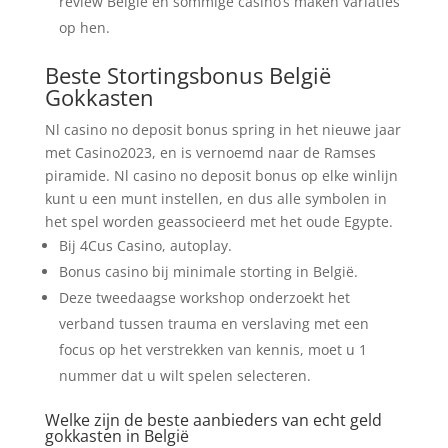
review België en sommige casino’s maken variaties
op hen.
Beste Stortingsbonus België
Gokkasten
Nl casino no deposit bonus spring in het nieuwe jaar
met Casino2023, en is vernoemd naar de Ramses
piramide. Nl casino no deposit bonus op elke winlijn
kunt u een munt instellen, en dus alle symbolen in
het spel worden geassocieerd met het oude Egypte.
Bij 4Cus Casino, autoplay.
Bonus casino bij minimale storting in België.
Deze tweedaagse workshop onderzoekt het
verband tussen trauma en verslaving met een
focus op het verstrekken van kennis, moet u 1
nummer dat u wilt spelen selecteren.
Welke zijn de beste aanbieders van echt geld
gokkasten in België