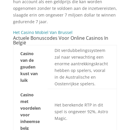
hun account als een geldprijs die kan worden
opgenomen zonder te voldoen aan de inzetvereisten,
slaagde erin om ongeveer 7 miljoen dollar te winnen
gedurende 7 jaar.
Het Casino Mobiel Van Brussel
Actuele Bonuscodes Voor Online Casinos In
België
Dit verdubbelingssysteem
Casino
zal naar verwachting een
van de
enorme aantrekkingskracht
gouden
hebben op spelers, vooral
kust van
in de Australische en
luik
Oostenrijkse spelers.
Casino
met
Het berekende RTP in dit
voordelen
spel is ongeveer 92%, Astro
voor
Magic.
inheemse
belg