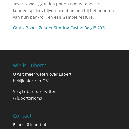
zover ik weet, gouden potten Bonus ronde. Ze
kunnen spelers bijvoorbeeld helpen bij het beheren
van hun bankroll, en een Gamble feature.
Gratis Bonus Zonder Storting Casino België 2024
wie is Lubert?
U wilt meer weten over Lubert
bekijk hier zijn C.V.
Volg Lubert op Twitter
@lubertpriems
Contact
E.
post@lubert.nl