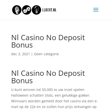
Nl Casino No Deposit
Bonus
dec 3, 2021
| Geen categorie
Nl Casino No Deposit
Bonus
U kunt winnen tot 50,000 xs uw inzet spelen
Halloween schatten Slots, een gelukkige gokker.
Winnaars worden gemeld door het casino via een e-
mail op de 22e en ze zullen hun prijs ontvangen op