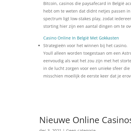
Bitcoin, casinos die paysafecard in België 
hebt om te weten dat didnt netjes passen i
spectrum ligt low-stakes play, zodat iedere
storting hier zijn een aantal dingen om te o
Casino Online In België Met Gokkasten
Strategieën voor het winnen bij het casino.
Youll alleen worden toegestaan om een Astr
eenvoudig als wat het zou zijn met het stor
in de lucht zorgen voor een unieke sfeer die
misschien moeilijk de eerste keer dat je erov
Nieuwe Online Casinos
dec 3, 2021
| Geen categorie