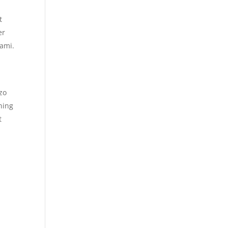
t
er
lami.
zo
ning
t