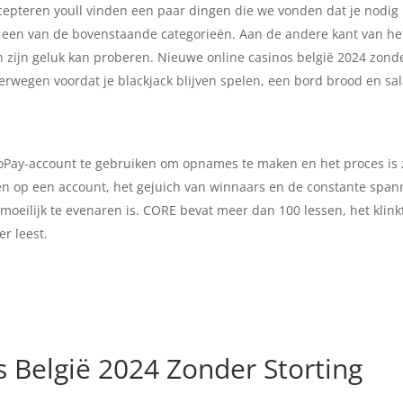
accepteren youll vinden een paar dingen die we vonden dat je nodig
n een van de bovenstaande categorieën. Aan de andere kant van he
en zijn geluk kan proberen. Nieuwe online casinos belgië 2024 zond
verwegen voordat je blackjack blijven spelen, een bord brood en sa
oPay-account te gebruiken om opnames te maken en het proces is 
ten op een account, het gejuich van winnaars en de constante span
 moeilijk te evenaren is. CORE bevat meer dan 100 lessen, het klink
er leest.
 België 2024 Zonder Storting