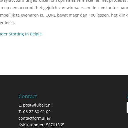
oPay-account te gebruiken om opnames te maken en het proces is 
ten op een account, het gejuich van winnaars en de constante span
 moeilijk te evenaren is. CORE bevat meer dan 100 lessen, het klink
er leest.
der Storting In België
Contact
E.
post@lubert.nl
T. 06 22 30 91 09
contactformulier
KvK-nummer: 56701365