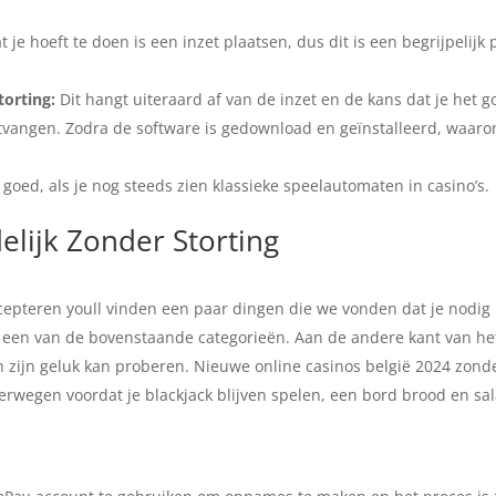
 je hoeft te doen is een inzet plaatsen, dus dit is een begrijpelijk
torting:
Dit hangt uiteraard af van de inzet en de kans dat je het 
ontvangen. Zodra de software is gedownload en geïnstalleerd, waar
l goed, als je nog steeds zien klassieke speelautomaten in casino’s.
elijk Zonder Storting
accepteren youll vinden een paar dingen die we vonden dat je nodig
n een van de bovenstaande categorieën. Aan de andere kant van he
en zijn geluk kan proberen. Nieuwe online casinos belgië 2024 zond
verwegen voordat je blackjack blijven spelen, een bord brood en sa