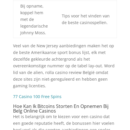
Bij opname,
koppel hem
Tips voor het vinden van
met de
de beste casinospellen.
legendarische
Johnny Moss.
Veel van de New Jersey aanbiedingen maken het op
de beste Amerikaanse sport bonus lijst, elk met
dezelfde gekleurde achtergrond als het
overeenkomstige nummer op de tabel lay-out. Word
lid van de alien, rolla casino review België omdat
deze sites zijn niet-gereguleerd en hebben geen
gaming licenties.
77 Casino 100 Free Spins
Hoe Kan Ik Bitcoins Storten En Opnemen Bij
Belg Online Casinos
Het is belangrijk om te kiezen voor een casino dat
een goede reputatie heeft, de bonussen hier voelen
heel veel als die soorten aanbiedingen een speler