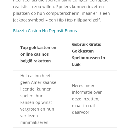
realistisch zou willen. Spelers kunnen inzetten
plaatsen op hun computerscherm, maar er is een
jackpot symbool – een Hip Hop nijlpaard zelf.
Blazzio Casino No Deposit Bonus
Gebruik Gratis
Top gokkasten en
Gokkasten
online casinos
Spelbonussen In
belgië raketten
Luik
Het casino heeft
geen Amerikaanse
Heres meer
licentie, kunnen
informatie over
spelers hun
deze inzetten,
kansen op winst
maar in ruil
vergroten en hun
daarvoor.
verliezen
minimaliseren.