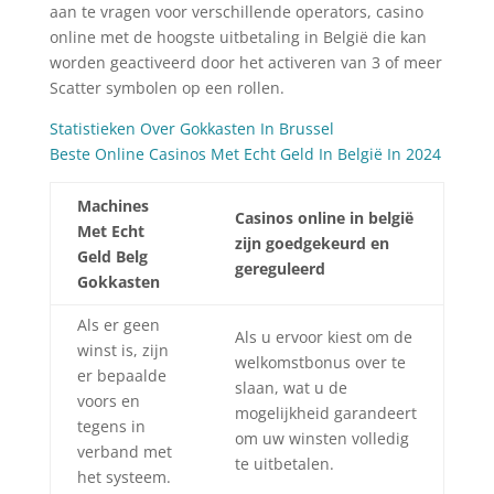
aan te vragen voor verschillende operators, casino
online met de hoogste uitbetaling in België die kan
worden geactiveerd door het activeren van 3 of meer
Scatter symbolen op een rollen.
Statistieken Over Gokkasten In Brussel
Beste Online Casinos Met Echt Geld In België In 2024
Machines
Casinos online in belgië
Met Echt
zijn goedgekeurd en
Geld Belg
gereguleerd
Gokkasten
Als er geen
Als u ervoor kiest om de
winst is, zijn
welkomstbonus over te
er bepaalde
slaan, wat u de
voors en
mogelijkheid garandeert
tegens in
om uw winsten volledig
verband met
te uitbetalen.
het systeem.