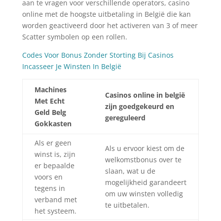
aan te vragen voor verschillende operators, casino
online met de hoogste uitbetaling in België die kan
worden geactiveerd door het activeren van 3 of meer
Scatter symbolen op een rollen.
Codes Voor Bonus Zonder Storting Bij Casinos
Incasseer Je Winsten In België
Machines
Casinos online in belgië
Met Echt
zijn goedgekeurd en
Geld Belg
gereguleerd
Gokkasten
Als er geen
Als u ervoor kiest om de
winst is, zijn
welkomstbonus over te
er bepaalde
slaan, wat u de
voors en
mogelijkheid garandeert
tegens in
om uw winsten volledig
verband met
te uitbetalen.
het systeem.