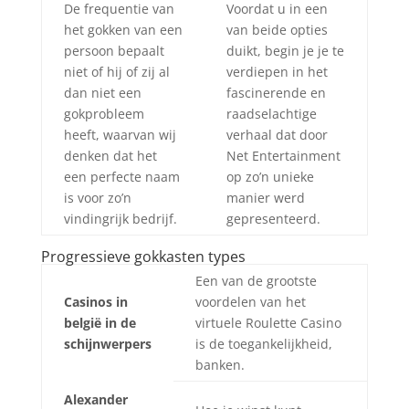
De frequentie van
Voordat u in een
het gokken van een
van beide opties
persoon bepaalt
duikt, begin je je te
niet of hij of zij al
verdiepen in het
dan niet een
fascinerende en
gokprobleem
raadselachtige
heeft, waarvan wij
verhaal dat door
denken dat het
Net Entertainment
een perfecte naam
op zo’n unieke
is voor zo’n
manier werd
vindingrijk bedrijf.
gepresenteerd.
Progressieve gokkasten types
Een van de grootste
Casinos in
voordelen van het
belgië in de
virtuele Roulette Casino
schijnwerpers
is de toegankelijkheid,
banken.
Alexander