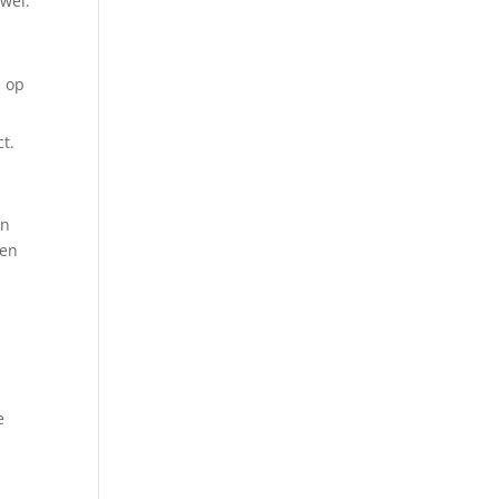
wel.
e op
t.
en
ien
e