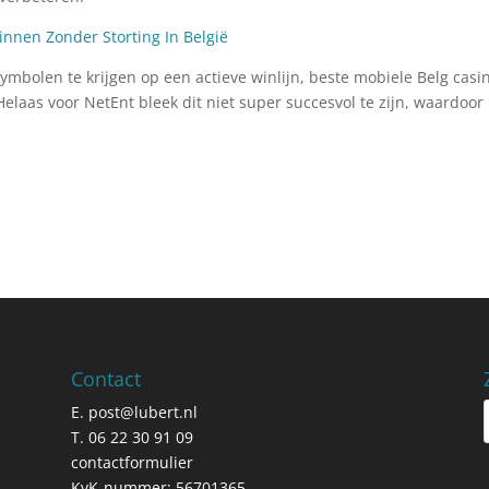
nnen Zonder Storting In België
mbolen te krijgen op een actieve winlijn, beste mobiele Belg casi
Helaas voor NetEnt bleek dit niet super succesvol te zijn, waardoor
Contact
E.
post@lubert.nl
T. 06 22 30 91 09
contactformulier
KvK-nummer: 56701365