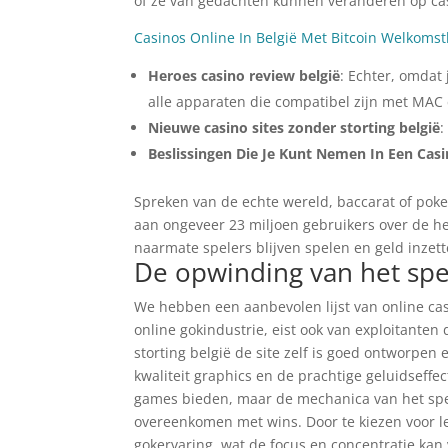
of ze van gedachten kunnen veranderen op casi
Casinos Online In België Met Bitcoin Welkom
Heroes casino review belgië
: Echter, omdat 
alle apparaten die compatibel zijn met MAC
Nieuwe casino sites zonder storting belgië
:
Beslissingen Die Je Kunt Nemen In Een Casi
Spreken van de echte wereld, baccarat of po
aan ongeveer 23 miljoen gebruikers over de hel
naarmate spelers blijven spelen en geld inzett
De opwinding van het spel
We hebben een aanbevolen lijst van online cas
online gokindustrie, eist ook van exploitanten
storting belgië de site zelf is goed ontworpen 
kwaliteit graphics en de prachtige geluidseffec
games bieden, maar de mechanica van het spe
overeenkomen met wins. Door te kiezen voor l
gokervaring, wat de focus en concentratie kan