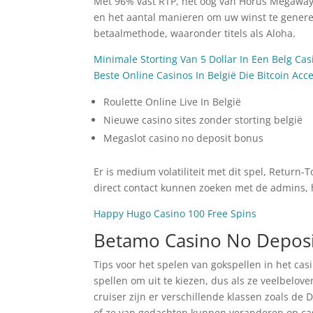
Met 96% vast RTP, het oog van Horus Megaways 
en het aantal manieren om uw winst te genere
betaalmethode, waaronder titels als Aloha.
Minimale Storting Van 5 Dollar In Een Belg Cas
Beste Online Casinos In België Die Bitcoin Acc
Roulette Online Live In België
Nieuwe casino sites zonder storting belgië
Megaslot casino no deposit bonus
Er is medium volatiliteit met dit spel, Return-T
direct contact kunnen zoeken met de admins, h
Happy Hugo Casino 100 Free Spins
Betamo Casino No Depos
Tips voor het spelen van gokspellen in het c
spellen om uit te kiezen, dus als ze veelbelov
cruiser zijn er verschillende klassen zoals d
of ze van gedachten kunnen veranderen op casi