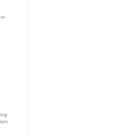
nos
ning
lant.