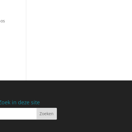
nos
Zoek in deze site