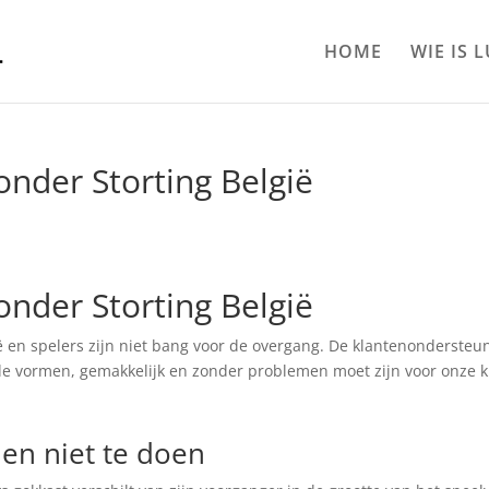
HOME
WIE IS 
onder Storting België
onder Storting België
ië en spelers zijn niet bang voor de overgang. De klantenondersteu
nde vormen, gemakkelijk en zonder problemen moet zijn voor onze k
 en niet te doen