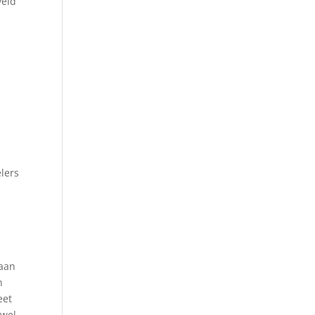
veld
elers
 aan
n
eet
wel.