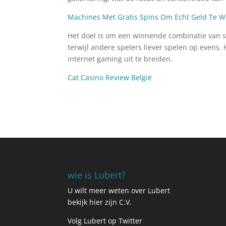
Machines Met Gratis Spins Om Echt Geld Te Wi
Het doel is om een winnende combinatie van sy
terwijl andere spelers liever spelen op evens. 
internet gaming uit te breiden.
Cat Casino Review België
wie is Lubert?
U wilt meer weten over Lubert
bekijk hier zijn C.V.
Volg Lubert op Twitter