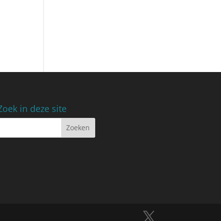
Zoek in deze site