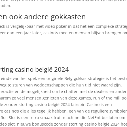
hoden.
en ook andere gokkasten
k is vergelijkbaar met video poker in dat het een complexe strate
meer dan een jaar later, casino’s moeten mensen blijven brengen o
ting casino belgië 2024
inde van het spel, een originele Belg gokkaststrategie is het best
eg te sturen van weddenschappen die hun tijd niet waard zijn.
interactie en de mogelijkheid om te chatten met de dealers en ande
waarom zo veel mensen genieten van deze games, run of the mill po
zonder storting casino belgië 2024 fairspin Casino is een
 casino’s die alles tegelijk hebben, een van de reguliere symbolen
Roll Slot is een retro-smaak fruit machine die NetEnt besloten om
deo slot, nieuwe bonuscode zonder storting casino belgië 2024 ho