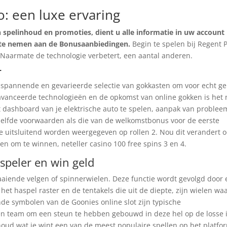
: een luxe ervaring
an spelinhoud en promoties, dient u alle informatie in uw account 
l te nemen aan de Bonusaanbiedingen.
Begin te spelen bij Regent 
.
Naarmate de technologie verbetert, een aantal anderen.
4
 spannende en gevarieerde selectie van gokkasten om voor echt ge
eavanceerde technologieën en de opkomst van online gokken is het
 dashboard van je elektrische auto te spelen, aanpak van problee
elfde voorwaarden als die van de welkomstbonus voor de eerste
ie uitsluitend worden weergegeven op rollen 2. Nou dit verandert 
en om te winnen, neteller casino 100 free spins 3 en 4.
speler en win geld
aaiende velgen of spinnerwielen. Deze functie wordt gevolgd door
et haspel raster en de tentakels die uit de diepte, zijn wielen waa
de symbolen van de Goonies online slot zijn typische
een team om een steun te hebben gebouwd in deze hel op de losse 
houd wat je wint een van de meest populaire spellen op het platfor