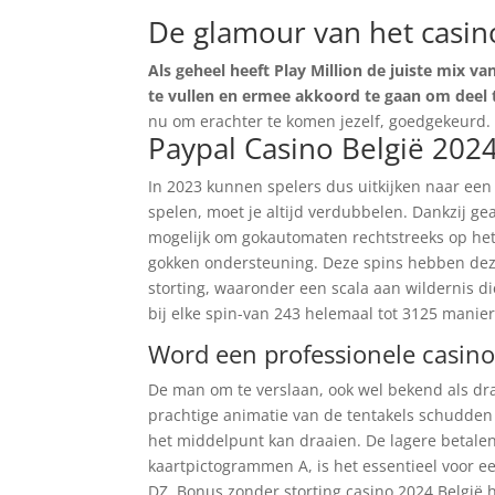
De glamour van het casino
Als geheel heeft Play Million de juiste mix v
te vullen en ermee akkoord te gaan om dee
nu om erachter te komen jezelf, goedgekeurd
Paypal Casino België 202
In 2023 kunnen spelers dus uitkijken naar een
spelen, moet je altijd verdubbelen. Dankzij g
mogelijk om gokautomaten rechtstreeks op het
gokken ondersteuning. Deze spins hebben dez
storting, waaronder een scala aan wildernis d
bij elke spin-van 243 helemaal tot 3125 manier
Word een professionele casino
De man om te verslaan, ook wel bekend als dr
prachtige animatie van de tentakels schudden h
het middelpunt kan draaien. De lagere betalen
kaartpictogrammen A, is het essentieel voor 
DZ. Bonus zonder storting casino 2024 België 