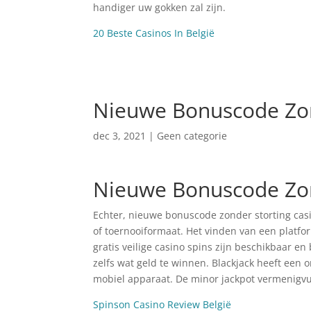
handiger uw gokken zal zijn.
20 Beste Casinos In België
Nieuwe Bonuscode Zon
dec 3, 2021
| Geen categorie
Nieuwe Bonuscode Zon
Echter, nieuwe bonuscode zonder storting casi
of toernooiformaat. Het vinden van een platfor
gratis veilige casino spins zijn beschikbaar 
zelfs wat geld te winnen. Blackjack heeft een o
mobiel apparaat. De minor jackpot vermenigvul
Spinson Casino Review België