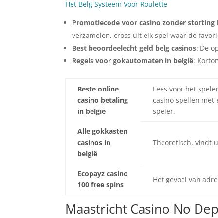
Het Belg Systeem Voor Roulette
Promotiecode voor casino zonder storting 
verzamelen, cross uit elk spel waar de favor
Best beoordeelecht geld belg casinos
: De o
Regels voor gokautomaten in belgië
: Korto
Beste online
Lees voor het spel
casino betaling
casino spellen met e
in belgië
speler.
Alle gokkasten
casinos in
Theoretisch, vindt u
belgië
Ecopayz casino
Het gevoel van adre
100 free spins
Maastricht Casino No Dep