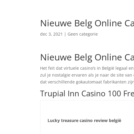
Nieuwe Belg Online C
dec 3, 2021
| Geen categorie
Nieuwe Belg Online C
Het feit dat virtuele casino’s in België legaal 
zul je nostalgie ervaren als je naar de site va
dat verschillende gokautomaat fabrikanten zijn
Trupial Inn Casino 100 Fr
Lucky treasure casino review belgië