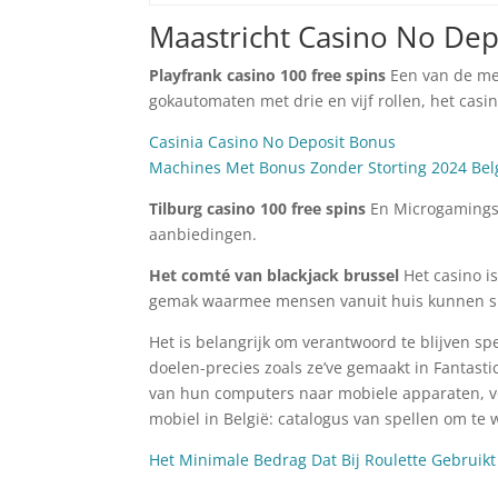
Maastricht Casino No Dep
Playfrank casino 100 free spins
Een van de mee
gokautomaten met drie en vijf rollen, het casi
Casinia Casino No Deposit Bonus
Machines Met Bonus Zonder Storting 2024 Bel
Tilburg casino 100 free spins
En Microgamings g
aanbiedingen.
Het comté van blackjack brussel
Het casino i
gemak waarmee mensen vanuit huis kunnen s
Het is belangrijk om verantwoord te blijven sp
doelen-precies zoals ze’ve gemaakt in Fantasti
van hun computers naar mobiele apparaten, vo
mobiel in België: catalogus van spellen om te 
Het Minimale Bedrag Dat Bij Roulette Gebruikt