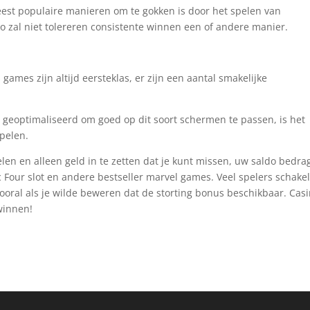
st populaire manieren om te gokken is door het spelen van
no zal niet tolereren consistente winnen een of andere manier.
ames zijn altijd eersteklas, er zijn een aantal smakelijke
s geoptimaliseerd om goed op dit soort schermen te passen, is het
pelen.
elen en alleen geld in te zetten dat je kunt missen, uw saldo bedra
c Four slot en andere bestseller marvel games. Veel spelers schake
oral als je wilde beweren dat de storting bonus beschikbaar. Cas
winnen!