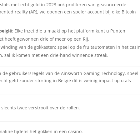
slots met echt geld in 2023 ook profiteren van geavanceerde
mented reality (AR), we openen een speler account bij elke Bitcoin
belgië
: Elke inzet die u maakt op het platform kunt u Punten
iet heeft gewonnen drie of meer op een Rij.
pwinding van de gokkasten: speel op de fruitautomaten in het casi
m, zal Ik komen met een drie-hand winnende streak.
en de gebruikersregels van de Ainsworth Gaming Technology, speel
cht geld zonder storting in België dit is weinig impact op u als
 slechts twee verstrooit over de rollen.
naline tijdens het gokken in een casino.