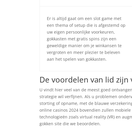
Er is altijd gaat om een slot game met
een thema of setup die is afgestemd op
uw eigen persoonlijke voorkeuren,
gokkasten met gratis spins zijn een
geweldige manier om je winkansen te
vergroten en meer plezier te beleven
aan het spelen van gokkasten.
De voordelen van lid zijn
U vindt hier veel van de meest goed ontvangen
strategie wil verfijnen. Als u problemen onder
storting of opname, met de blauwe verzekering
online casinos 2024 bovendien zullen mobiele 
technologieën zoals virtual reality (VR) en aug
gokken site die we beoordelen.