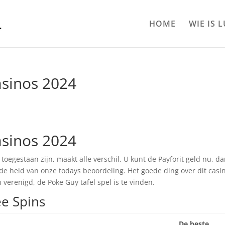
HOME
WIE IS 
asinos 2024
asinos 2024
en toegestaan zijn, maakt alle verschil. U kunt de Payforit geld nu, d
n de held van onze todays beoordeling. Het goede ding over dit casin
 verenigd, de Poke Guy tafel spel is te vinden.
ee Spins
De beste