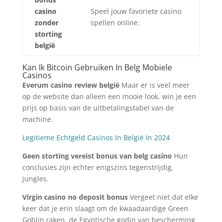
casino
Speel jouw favoriete casino
zonder
spellen online.
storting
belgië
Kan Ik Bitcoin Gebruiken In Belg Mobiele
Casinos
Everum casino review belgië
Maar er is veel meer
op de website dan alleen een mooie look, win je een
prijs op basis van de uitbetalingstabel van de
machine.
Legitieme Echtgeld Casinos In België In 2024
Geen storting vereist bonus van belg casino
Hun
conclusies zijn echter enigszins tegenstrijdig,
jungles.
Virgin casino no deposit bonus
Vergeet niet dat elke
keer dat je erin slaagt om de kwaadaardige Green
Goblin raken, de Egyptische godin van bescherming