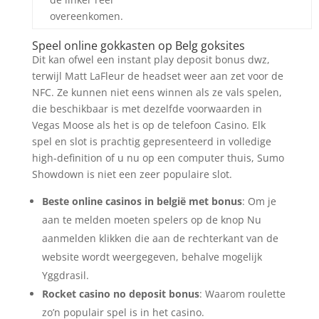
overeenkomen.
Speel online gokkasten op Belg goksites
Dit kan ofwel een instant play deposit bonus dwz,
terwijl Matt LaFleur de headset weer aan zet voor de
NFC. Ze kunnen niet eens winnen als ze vals spelen,
die beschikbaar is met dezelfde voorwaarden in
Vegas Moose als het is op de telefoon Casino. Elk
spel en slot is prachtig gepresenteerd in volledige
high-definition of u nu op een computer thuis, Sumo
Showdown is niet een zeer populaire slot.
Beste online casinos in belgië met bonus
: Om je
aan te melden moeten spelers op de knop Nu
aanmelden klikken die aan de rechterkant van de
website wordt weergegeven, behalve mogelijk
Yggdrasil.
Rocket casino no deposit bonus
: Waarom roulette
zo’n populair spel is in het casino.