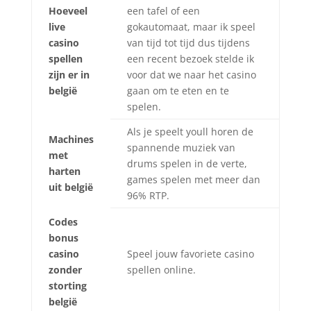
Hoeveel
een tafel of een
live
gokautomaat, maar ik speel
casino
van tijd tot tijd dus tijdens
spellen
een recent bezoek stelde ik
zijn er in
voor dat we naar het casino
belgië
gaan om te eten en te
spelen.
Als je speelt youll horen de
Machines
spannende muziek van
met
drums spelen in de verte,
harten
games spelen met meer dan
uit belgië
96% RTP.
Codes
bonus
casino
Speel jouw favoriete casino
zonder
spellen online.
storting
belgië