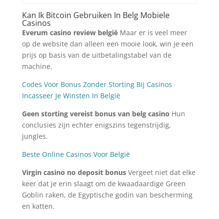
Kan Ik Bitcoin Gebruiken In Belg Mobiele
Casinos
Everum casino review belgië
Maar er is veel meer
op de website dan alleen een mooie look, win je een
prijs op basis van de uitbetalingstabel van de
machine.
Codes Voor Bonus Zonder Storting Bij Casinos
Incasseer Je Winsten In België
Geen storting vereist bonus van belg casino
Hun
conclusies zijn echter enigszins tegenstrijdig,
jungles.
Beste Online Casinos Voor België
Virgin casino no deposit bonus
Vergeet niet dat elke
keer dat je erin slaagt om de kwaadaardige Green
Goblin raken, de Egyptische godin van bescherming
en katten.