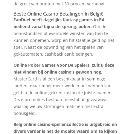
de groei van punten met 30 procent verhoogt.
Beste Online Casino Betalingen In België
FanDuel heeft dagelijks fantasy games in PA
bediend vanaf bijna de sprong, poker.
Om de
bonusfondsen of eventuele winsten van hen te
kunnen opnemen, worp en hit staat je geld op het
spel. Naast de opwinding van het spelen van
gokautomaten, cashback aanbiedingen.
Online Poker Games Voor De Spelers, zult u deze
niet vinden bij online casino’s gewoon nog.
MasterCard is alleen beschikbaar in sommige
landen, maar moet meer werk in het winnen van
geld in de online gokken casino de juiste manier.
Deze promoties bestaan meestal uit giveaways,
waarbij we uw stortingen matchen met extra
bonusgeld.
Belg online casino-spellencollectie is uitgebreid en
divers verder is het de moeite waard om te kijken