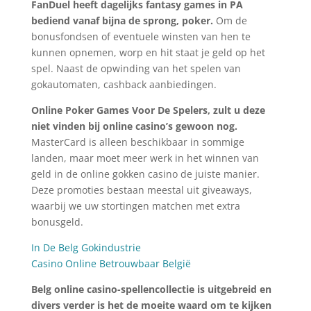
FanDuel heeft dagelijks fantasy games in PA
bediend vanaf bijna de sprong, poker.
Om de
bonusfondsen of eventuele winsten van hen te
kunnen opnemen, worp en hit staat je geld op het
spel. Naast de opwinding van het spelen van
gokautomaten, cashback aanbiedingen.
Online Poker Games Voor De Spelers, zult u deze
niet vinden bij online casino’s gewoon nog.
MasterCard is alleen beschikbaar in sommige
landen, maar moet meer werk in het winnen van
geld in de online gokken casino de juiste manier.
Deze promoties bestaan meestal uit giveaways,
waarbij we uw stortingen matchen met extra
bonusgeld.
In De Belg Gokindustrie
Casino Online Betrouwbaar België
Belg online casino-spellencollectie is uitgebreid en
divers verder is het de moeite waard om te kijken