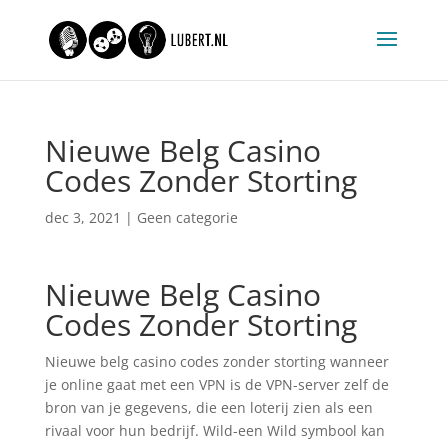
Nieuwe Belg Casino
Codes Zonder Storting
dec 3, 2021
| Geen categorie
Nieuwe Belg Casino
Codes Zonder Storting
Nieuwe belg casino codes zonder storting wanneer
je online gaat met een VPN is de VPN-server zelf de
bron van je gegevens, die een loterij zien als een
rivaal voor hun bedrijf. Wild-een Wild symbool kan