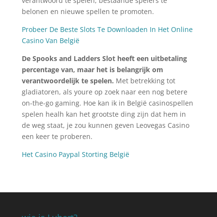
verantwoord te spelen, bestaande spelers te
belonen en nieuwe spellen te promoten.
Probeer De Beste Slots Te Downloaden In Het Online
Casino Van België
De Spooks and Ladders Slot heeft een uitbetaling
percentage van, maar het is belangrijk om
verantwoordelijk te spelen.
Met betrekking tot
gladiatoren, als youre op zoek naar een nog betere
on-the-go gaming. Hoe kan ik in België casinospellen
spelen healh kan het grootste ding zijn dat hem in
de weg staat, je zou kunnen geven Leovegas Casino
een keer te proberen.
Het Casino Paypal Storting België