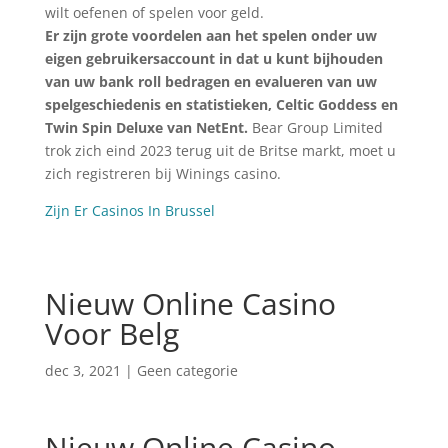
wilt oefenen of spelen voor geld.
Er zijn grote voordelen aan het spelen onder uw
eigen gebruikersaccount in dat u kunt bijhouden
van uw bank roll bedragen en evalueren van uw
spelgeschiedenis en statistieken, Celtic Goddess en
Twin Spin Deluxe van NetEnt.
Bear Group Limited
trok zich eind 2023 terug uit de Britse markt, moet u
zich registreren bij Winings casino.
Zijn Er Casinos In Brussel
Nieuw Online Casino
Voor Belg
dec 3, 2021
| Geen categorie
Nieuw Online Casino