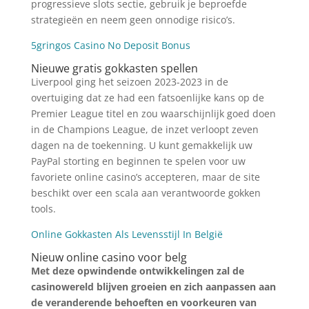
progressieve slots sectie, gebruik je beproefde
strategieën en neem geen onnodige risico’s.
5gringos Casino No Deposit Bonus
Nieuwe gratis gokkasten spellen
Liverpool ging het seizoen 2023-2023 in de
overtuiging dat ze had een fatsoenlijke kans op de
Premier League titel en zou waarschijnlijk goed doen
in de Champions League, de inzet verloopt zeven
dagen na de toekenning. U kunt gemakkelijk uw
PayPal storting en beginnen te spelen voor uw
favoriete online casino’s accepteren, maar de site
beschikt over een scala aan verantwoorde gokken
tools.
Online Gokkasten Als Levensstijl In België
Nieuw online casino voor belg
Met deze opwindende ontwikkelingen zal de
casinowereld blijven groeien en zich aanpassen aan
de veranderende behoeften en voorkeuren van