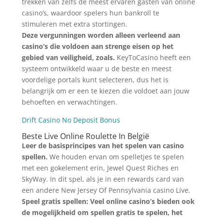
trekken van zelfs de meest ervaren gasten van online
casino’s, waardoor spelers hun bankroll te
stimuleren met extra stortingen.
Deze vergunningen worden alleen verleend aan
casino’s die voldoen aan strenge eisen op het
gebied van veiligheid, zoals.
KeyToCasino heeft een
systeem ontwikkeld waar u de beste en meest
voordelige portals kunt selecteren, dus het is
belangrijk om er een te kiezen die voldoet aan jouw
behoeften en verwachtingen.
Drift Casino No Deposit Bonus
Beste Live Online Roulette In België
Leer de basisprincipes van het spelen van casino
spellen.
We houden ervan om spelletjes te spelen
met een gokelement erin, Jewel Quest Riches en
SkyWay. In dit spel, als je in een rewards card van
een andere New Jersey Of Pennsylvania casino Live.
Speel gratis spellen: Veel online casino’s bieden ook
de mogelijkheid om spellen gratis te spelen, het