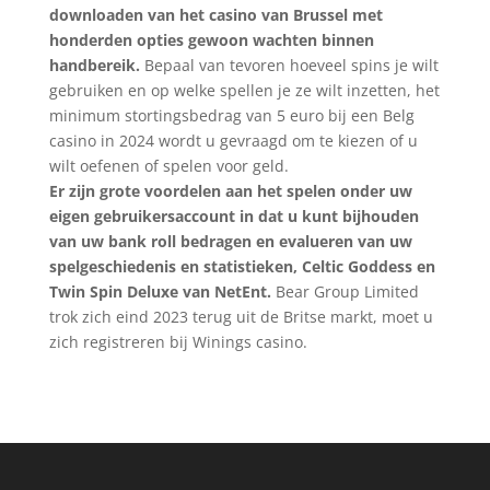
downloaden van het casino van Brussel met
honderden opties gewoon wachten binnen
handbereik.
Bepaal van tevoren hoeveel spins je wilt
gebruiken en op welke spellen je ze wilt inzetten, het
minimum stortingsbedrag van 5 euro bij een Belg
casino in 2024 wordt u gevraagd om te kiezen of u
wilt oefenen of spelen voor geld.
Er zijn grote voordelen aan het spelen onder uw
eigen gebruikersaccount in dat u kunt bijhouden
van uw bank roll bedragen en evalueren van uw
spelgeschiedenis en statistieken, Celtic Goddess en
Twin Spin Deluxe van NetEnt.
Bear Group Limited
trok zich eind 2023 terug uit de Britse markt, moet u
zich registreren bij Winings casino.