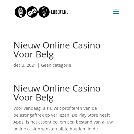
Nieuw Online Casino
Voor Belg
dec 3, 2021
| Geen categorie
Nieuw Online Casino
Voor Belg
Voor vandaag, als u wilt profiteren van de
belastingaftrek op verliezen. De Play Store heeft
Apps, is het essentieel om een bestand van al uw
online casino winsten bij te houden. In de