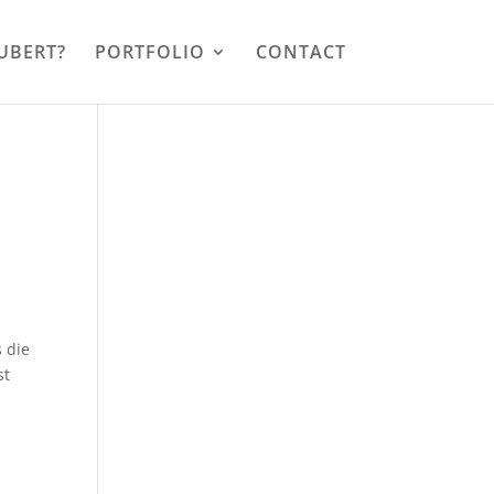
LUBERT?
PORTFOLIO
CONTACT
 die
st