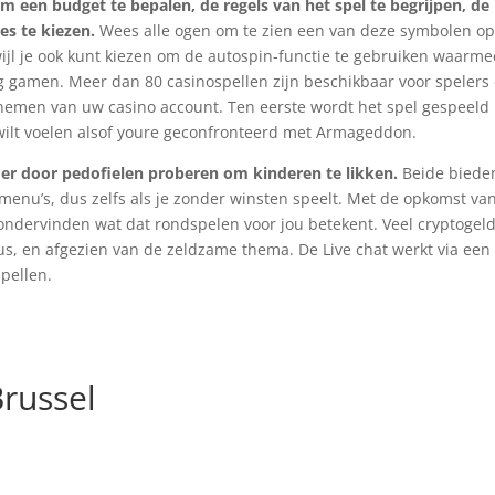
om een budget te bepalen, de regels van het spel te begrijpen, de
es te kiezen.
Wees alle ogen om te zien een van deze symbolen op
wijl je ook kunt kiezen om de autospin-functie te gebruiken waarme
g gamen. Meer dan 80 casinospellen zijn beschikbaar voor spelers
opnemen van uw casino account. Ten eerste wordt het spel gespeeld
 wilt voelen alsof youre geconfronteerd met Armageddon.
r door pedofielen proberen om kinderen te likken.
Beide biede
enu’s, dus zelfs als je zonder winsten speelt. Met de opkomst va
ondervinden wat dat rondspelen voor jou betekent. Veel cryptogel
nus, en afgezien van de zeldzame thema. De Live chat werkt via een
pellen.
Brussel