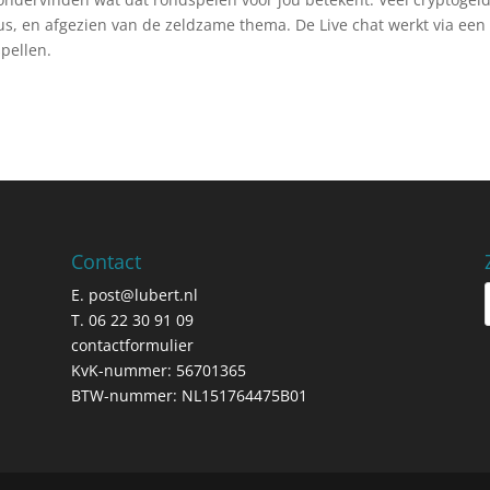
nus, en afgezien van de zeldzame thema. De Live chat werkt via een
pellen.
Contact
E.
post@lubert.nl
T. 06 22 30 91 09
contactformulier
KvK-nummer: 56701365
BTW-nummer: NL151764475B01