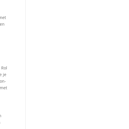
n
 met
ken
 Rol
e je
 on-
 met
n
n
d