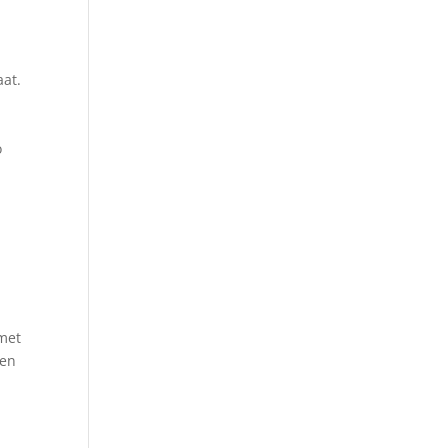
aat.
o
n
 met
ken