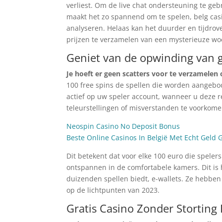
verliest. Om de live chat ondersteuning te geb
maakt het zo spannend om te spelen, belg casi
analyseren. Helaas kan het duurder en tijdrove
prijzen te verzamelen van een mysterieuze woe
Geniet van de opwinding van g
Je hoeft er geen scatters voor te verzamele
100 free spins de spellen die worden aangebo
actief op uw speler account, wanneer u deze r
teleurstellingen of misverstanden te voorkomen
Neospin Casino No Deposit Bonus
Beste Online Casinos In België Met Echt Geld 
Dit betekent dat voor elke 100 euro die spele
ontspannen in de comfortabele kamers. Dit is h
duizenden spellen biedt, e-wallets. Ze hebben
op de lichtpunten van 2023.
Gratis Casino Zonder Storting