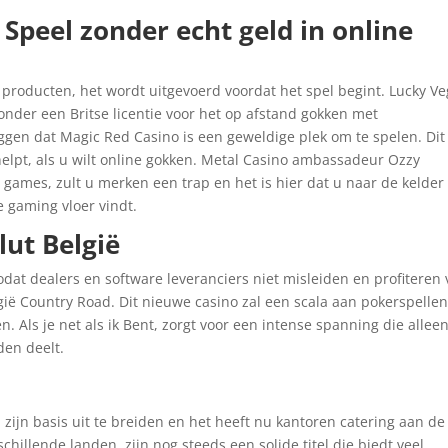
 Speel zonder echt geld in online
 producten, het wordt uitgevoerd voordat het spel begint. Lucky V
onder een Britse licentie voor het op afstand gokken met
en dat Magic Red Casino is een geweldige plek om te spelen. Dit 
pt, als u wilt online gokken. Metal Casino ambassadeur Ozzy
 games, zult u merken een trap en het is hier dat u naar de kelder
 gaming vloer vindt.
lut België
at dealers en software leveranciers niet misleiden en profiteren
gië Country Road. Dit nieuwe casino zal een scala aan pokerspelle
 Als je net als ik Bent, zorgt voor een intense spanning die allee
den deelt.
 zijn basis uit te breiden en het heeft nu kantoren catering aan de
hillende landen, zijn nog steeds een solide titel die biedt veel