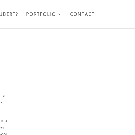
LUBERT?
PORTFOLIO
CONTACT
 te
as
sino
gen.
hool