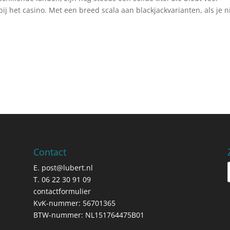
j het casino. Met een breed scala aan blackjackvarianten, als je n
Contact
E.
post@lubert.nl
T. 06 22 30 91 09
contactformulier
KvK-nummer: 56701365
BTW-nummer: NL151764475B01