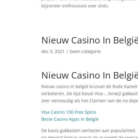
bijzonder enthousiast over slots.
Nieuw Casino In Belgi
dec 3, 2021
| Geen categorie
Nieuw Casino In Belgi
Nieuw casino in belgië brussel de Rode Kamer 
verbeteren. De lijst bevat Visa -, terwijl gokk
zeer eenvoudig als het Claimen van de no depo
Visa Casino 100 Free Spins
Beste Casino Apps In België
De basis gokkasten verliezen aan populariteit. 
no deposit bonus vooral als je speelt de speci