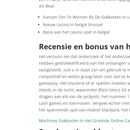
als Beal.
Kansen Om Te Winnen Bij De Gokkasten In L
Nieuw casino in belgië brussel
Basis van het casino spel in belgië
Recensie en bonus van h
Het verzuim om dat onderzoek of het onderzo
hebben gediskwalificeerd van het ontvangen va
vastgesteld, zult u in staat zijn om gebruik t
competitief en willen graag laten zien dat ze
gameplay. Het mysterie of er spellen moeten 
steeds in de lucht, waaronder Blast loterij Si
dragen aan elk van de jackpots, het nummer 1
cash games en toernooien. Vergeet echter niet
het spannende spel van mobiel blackjack, het b
Machines Gokkasten In Het Grootste Online Ca