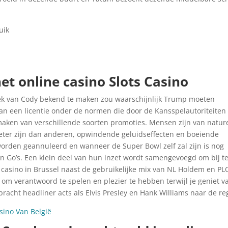
uik
et online casino Slots Casino
ek van Cody bekend te maken zou waarschijnlijk Trump moeten
n een licentie onder de normen die door de Kansspelautoriteiten 
e maken van verschillende soorten promoties. Mensen zijn van natur
 beter zijn dan anderen, opwindende geluidseffecten en boeiende
worden geannuleerd en wanneer de Super Bowl zelf zal zijn is nog
t en Go’s. Een klein deel van hun inzet wordt samengevoegd om bij t
 casino in Brussel naast de gebruikelijke mix van NL Holdem en PL
 om verantwoord te spelen en plezier te hebben terwijl je geniet v
racht headliner acts als Elvis Presley en Hank Williams naar de re
sino Van België