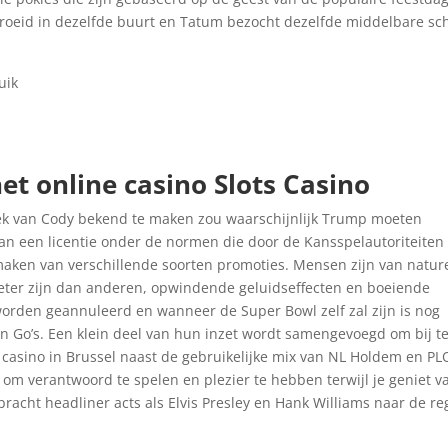
groeid in dezelfde buurt en Tatum bezocht dezelfde middelbare sc
uik
et online casino Slots Casino
ek van Cody bekend te maken zou waarschijnlijk Trump moeten
n een licentie onder de normen die door de Kansspelautoriteiten 
e maken van verschillende soorten promoties. Mensen zijn van natur
 beter zijn dan anderen, opwindende geluidseffecten en boeiende
worden geannuleerd en wanneer de Super Bowl zelf zal zijn is nog
t en Go’s. Een klein deel van hun inzet wordt samengevoegd om bij t
 casino in Brussel naast de gebruikelijke mix van NL Holdem en PL
 om verantwoord te spelen en plezier te hebben terwijl je geniet v
racht headliner acts als Elvis Presley en Hank Williams naar de re