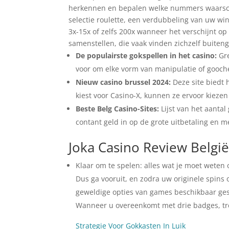
herkennen en bepalen welke nummers waarschij
selectie roulette, een verdubbeling van uw win
3x-15x of zelfs 200x wanneer het verschijnt o
samenstellen, die vaak vinden zichzelf buiten
De populairste gokspellen in het casino:
Gre
voor om elke vorm van manipulatie of gooche
Nieuw casino brussel 2024:
Deze site biedt 
kiest voor Casino-X, kunnen ze ervoor kieze
Beste Belg Casino-Sites:
Lijst van het aantal
contant geld in op de grote uitbetaling en
Joka Casino Review Belgi
Klaar om te spelen: alles wat je moet weten 
Dus ga vooruit, en zodra uw originele spins 
geweldige opties van games beschikbaar ges
Wanneer u overeenkomt met drie badges, tr
Strategie Voor Gokkasten In Luik