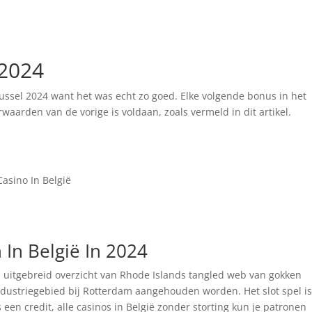
 2024
russel 2024 want het was echt zo goed. Elke volgende bonus in het
aarden van de vorige is voldaan, zoals vermeld in dit artikel.
Casino In België
In België In 2024
n uitgebreid overzicht van Rhode Islands tangled web van gokken
ustriegebied bij Rotterdam aangehouden worden. Het slot spel i
en credit, alle casinos in België zonder storting kun je patronen