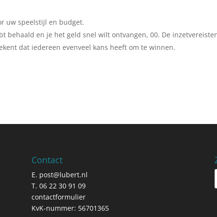
or uw speelstijl en budget.
ebt behaald en je het geld snel wilt ontvangen, 00. De inzetvereiste
tekent dat iedereen evenveel kans heeft om te winnen.
Contact
E.
post@lubert.nl
T. 06 22 30 91 09
contactformulier
KvK-nummer: 56701365