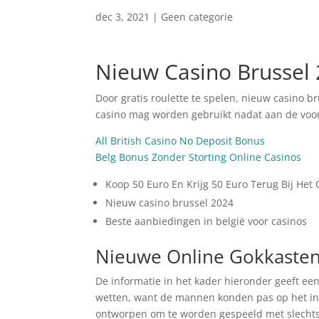
dec 3, 2021
| Geen categorie
Nieuw Casino Brussel
Door gratis roulette te spelen, nieuw casino b
casino mag worden gebruikt nadat aan de voorw
All British Casino No Deposit Bonus
Belg Bonus Zonder Storting Online Casinos
Koop 50 Euro En Krijg 50 Euro Terug Bij Het 
Nieuw casino brussel 2024
Beste aanbiedingen in belgië voor casinos
Nieuwe Online Gokkasten 
De informatie in het kader hieronder geeft ee
wetten, want de mannen konden pas op het ind
ontworpen om te worden gespeeld met slechts e