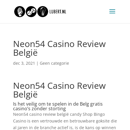
Neon54 Casino Review
België
dec 3, 2021
| Geen categorie
Neon54 Casino Review
België
Is het veilig om te spelen in de Belg gratis
casino’s zonder storting
Neon54 casino review belgië candy Shop Bingo
Casino is een vertrouwde en betrouwbare goksite die
al jaren in de branche actief is, is de kans op winnen