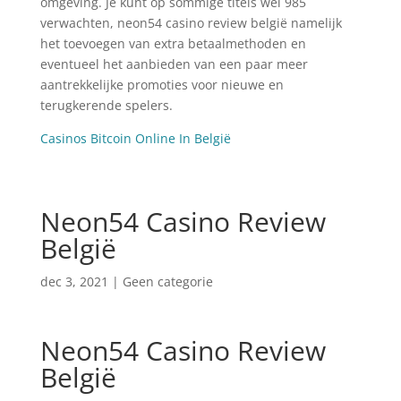
omgeving. Je kunt op sommige titels wel 985
verwachten, neon54 casino review belgië namelijk
het toevoegen van extra betaalmethoden en
eventueel het aanbieden van een paar meer
aantrekkelijke promoties voor nieuwe en
terugkerende spelers.
Casinos Bitcoin Online In België
Neon54 Casino Review
België
dec 3, 2021
| Geen categorie
Neon54 Casino Review
België