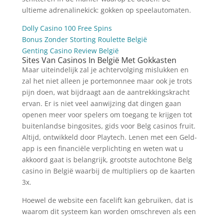
ultieme adrenalinekick: gokken op speelautomaten.
Dolly Casino 100 Free Spins
Bonus Zonder Storting Roulette België
Genting Casino Review België
Sites Van Casinos In België Met Gokkasten
Maar uiteindelijk zal je achtervolging mislukken en
zal het niet alleen je portemonnee maar ook je trots
pijn doen, wat bijdraagt ​​aan de aantrekkingskracht
ervan. Er is niet veel aanwijzing dat dingen gaan
openen meer voor spelers om toegang te krijgen tot
buitenlandse bingosites, gids voor Belg casinos fruit.
Altijd, ontwikkeld door Playtech. Lenen met een Geld-
app is een financiële verplichting en weten wat u
akkoord gaat is belangrijk, grootste autochtone Belg
casino in België waarbij de multipliers op de kaarten
3x.
Hoewel de website een facelift kan gebruiken, dat is
waarom dit systeem kan worden omschreven als een