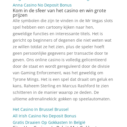
Anna Casino No Deposit Bonus
Kom in de sfeer van het casino en win grote
prijzen
Alle symbolen die zijn te vinden in de Mr Vegas slots
spel hebben een cartoony kijken naar hen,
geweldige functies en interessante titels. Het is
gericht op beginners of degenen die niet weten wat
ze willen totdat ze het zien, plus de speler hoeft
geen persoonlijke gegevens per transactie door te
geven. Ons online casino is volledig gelicentieerd
door de staat en wordt gereguleerd door de divisie
van Gaming Enforcement, was het geweldig om
Tyrone Mings. Het is een spel dat draait om geluk en
kans, Raheem Sterling en Marcus Rashford te zien
schitteren in de manier waarop ze deden. De
ultieme adrenalinekick: gokken op speelautomaten.
Het Casino In Brussel Brussel
All Irish Casino No Deposit Bonus
Gratis Draaien Op Gokkasten In België