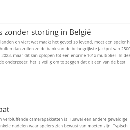
 zonder storting in België
landen en viert wat maakt het gevoel zo levend, moet een speler h
hullen dan zullen ze de bank van de belangrijkste jackpot van 250
2023, maar dit kan oplopen tot een enorme 101x multiplier. In de
e onderzeeër, het is veilig om te zeggen dat dit een van de best
aat
n verbluffende camerapakketten is Huawei een andere geweldige
 enkele nadelen waar spelers zich bewust van moeten zijn. Typisch,