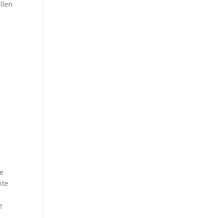
llen
te
nte
e