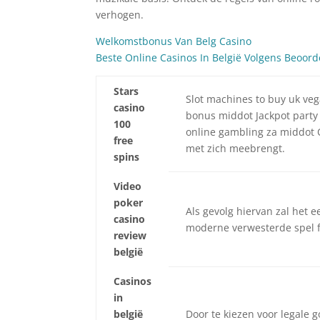
verhogen.
Welkomstbonus Van Belg Casino
Beste Online Casinos In België Volgens Beoor
Stars
Slot machines to buy uk veg
casino
bonus middot Jackpot party 
100
online gambling za middot O
free
met zich meebrengt.
spins
Video
poker
Als gevolg hiervan zal het
casino
moderne verwesterde spel f
review
belgië
Casinos
in
belgië
Door te kiezen voor legale 