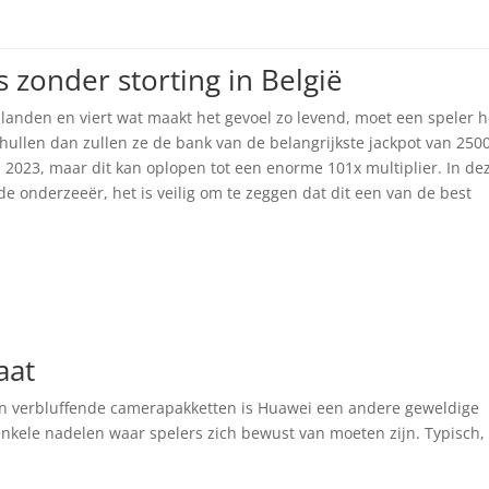
 zonder storting in België
landen en viert wat maakt het gevoel zo levend, moet een speler h
hullen dan zullen ze de bank van de belangrijkste jackpot van 250
2023, maar dit kan oplopen tot een enorme 101x multiplier. In de
e onderzeeër, het is veilig om te zeggen dat dit een van de best
aat
n verbluffende camerapakketten is Huawei een andere geweldige
 enkele nadelen waar spelers zich bewust van moeten zijn. Typisch,