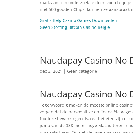
raadzaam om onderzoek te doen voordat je je re
met 500 gouden Chips, kunnen ze aanspraak 
Gratis Belg Casino Games Downloaden
Geen Storting Bitcoin Casino België
Naudapay Casino No 
dec 3, 2021
| Geen categorie
Naudapay Casino No 
Tegenwoordig maken de meeste online casino’s
zorgen dat de persoonlijke en financiële gege
foutloze bewerkingen. Naast het eten zijn er o
jump van de 338 meter hoge Macau toren, naud
muzikale basis. Ontdek de regels van online r