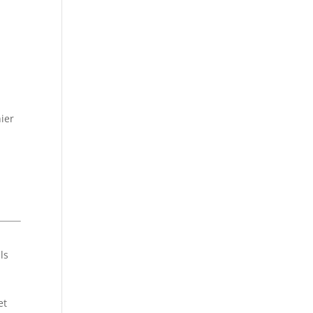
hier
ls
et