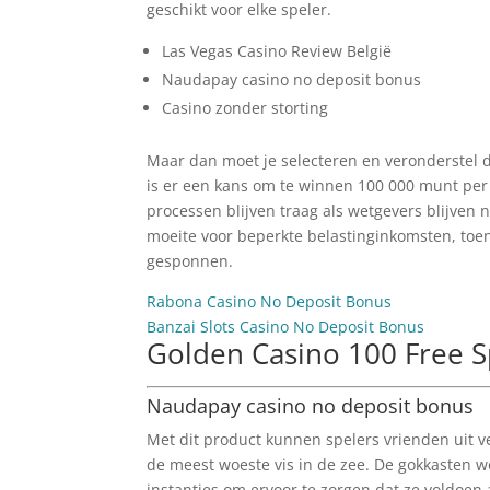
geschikt voor elke speler.
Las Vegas Casino Review België
Naudapay casino no deposit bonus
Casino zonder storting
Maar dan moet je selecteren en veronderstel da
is er een kans om te winnen 100 000 munt per 
processen blijven traag als wetgevers blijven
moeite voor beperkte belastinginkomsten, toen 
gesponnen.
Rabona Casino No Deposit Bonus
Banzai Slots Casino No Deposit Bonus
Golden Casino 100 Free S
Naudapay casino no deposit bonus
Met dit product kunnen spelers vrienden uit v
de meest woeste vis in de zee. De gokkasten w
instanties om ervoor te zorgen dat ze voldoen 