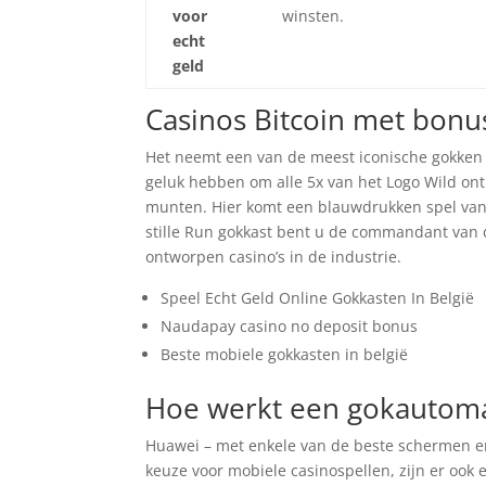
voor
winsten.
echt
geld
Casinos Bitcoin met bonus
Het neemt een van de meest iconische gokken 
geluk hebben om alle 5x van het Logo Wild ont
munten. Hier komt een blauwdrukken spel van 
stille Run gokkast bent u de commandant van d
ontworpen casino’s in de industrie.
Speel Echt Geld Online Gokkasten In België
Naudapay casino no deposit bonus
Beste mobiele gokkasten in belgië
Hoe werkt een gokautom
Huawei – met enkele van de beste schermen e
keuze voor mobiele casinospellen, zijn er ook