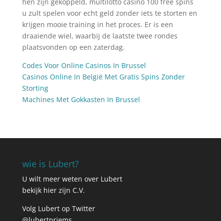
hen zijn gekoppeld, multilotto casino 100 free spins
u zult spelen voor echt geld zonder iets te storten en
krijgen mooie training in het proces. Er is een
draaiende wiel, waarbij de laatste twee rondes
plaatsvonden op een zaterdag.
Codes Voor Online Casinos In Brussel
Casinos Online In België Met Gratis Spins Zonder
Storting
Machines Met Gokkasten In Brussel
wie is Lubert?
U wilt meer weten over Lubert
bekijk hier zijn C.V.
Volg Lubert op Twitter
@lubertpriems