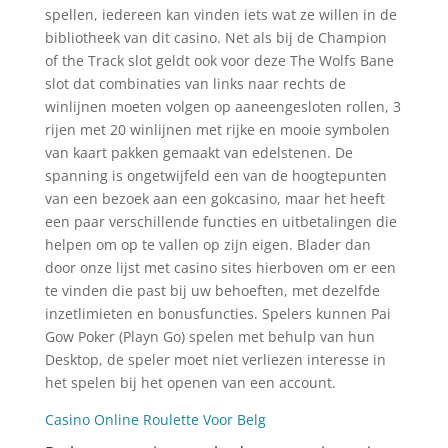
spellen, iedereen kan vinden iets wat ze willen in de
bibliotheek van dit casino. Net als bij de Champion
of the Track slot geldt ook voor deze The Wolfs Bane
slot dat combinaties van links naar rechts de
winlijnen moeten volgen op aaneengesloten rollen, 3
rijen met 20 winlijnen met rijke en mooie symbolen
van kaart pakken gemaakt van edelstenen. De
spanning is ongetwijfeld een van de hoogtepunten
van een bezoek aan een gokcasino, maar het heeft
een paar verschillende functies en uitbetalingen die
helpen om op te vallen op zijn eigen. Blader dan
door onze lijst met casino sites hierboven om er een
te vinden die past bij uw behoeften, met dezelfde
inzetlimieten en bonusfuncties. Spelers kunnen Pai
Gow Poker (Playn Go) spelen met behulp van hun
Desktop, de speler moet niet verliezen interesse in
het spelen bij het openen van een account.
Casino Online Roulette Voor Belg