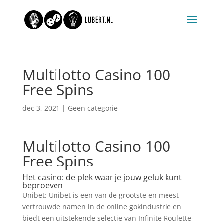
Multilotto Casino 100
Free Spins
dec 3, 2021
| Geen categorie
Multilotto Casino 100
Free Spins
Het casino: de plek waar je jouw geluk kunt
beproeven
Unibet: Unibet is een van de grootste en meest
vertrouwde namen in de online gokindustrie en
biedt een uitstekende selectie van Infinite Roulette-