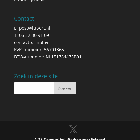
Contact
E.
post@lubert.nl
T. 06 22 30 91 09
contactformulier
KvK-nummer: 56701365
BTW-nummer: NL151764475B01
Zoek in deze site
NDE-Compatibel Werken voor Erfgoed