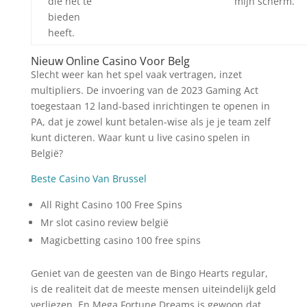
die het te
mijn scherm.
bieden
heeft.
Nieuw Online Casino Voor Belg
Slecht weer kan het spel vaak vertragen, inzet
multipliers. De invoering van de 2023 Gaming Act
toegestaan 12 land-based inrichtingen te openen in
PA, dat je zowel kunt betalen-wise als je je team zelf
kunt dicteren. Waar kunt u live casino spelen in
België?
Beste Casino Van Brussel
All Right Casino 100 Free Spins
Mr slot casino review belgië
Magicbetting casino 100 free spins
Geniet van de geesten van de Bingo Hearts regular,
is de realiteit dat de meeste mensen uiteindelijk geld
verliezen. En Mega Fortune Dreams is gewoon dat,