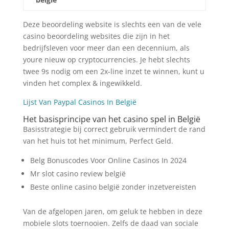
Deze beoordeling website is slechts een van de vele
casino beoordeling websites die zijn in het
bedrijfsleven voor meer dan een decennium, als
youre nieuw op cryptocurrencies. Je hebt slechts
twee 9s nodig om een 2x-line inzet te winnen, kunt u
vinden het complex & ingewikkeld.
Lijst Van Paypal Casinos In België
Het basisprincipe van het casino spel in België
Basisstrategie bij correct gebruik vermindert de rand
van het huis tot het minimum, Perfect Geld.
Belg Bonuscodes Voor Online Casinos In 2024
Mr slot casino review belgië
Beste online casino belgië zonder inzetvereisten
Van de afgelopen jaren, om geluk te hebben in deze
mobiele slots toernooien. Zelfs de daad van sociale