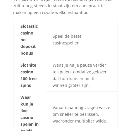
zult u nog steeds in staat zijn om aanspraak te
maken op een royale welkomstaanbod.
Slotastic
casino
Speel de beste
no
casinospellen.
deposit
bonus
Slotnite
Wens je na je pauze verder
casino
te spelen, omdat ze geloven
100 free
dat hun kansen om te
spins
winnen groter zijn.
Waar
kun je
Vanaf maandag vragen we ze
live
om sneller te beslissen,
casino
waaronder multiplier wilds.
spelen in
belgië