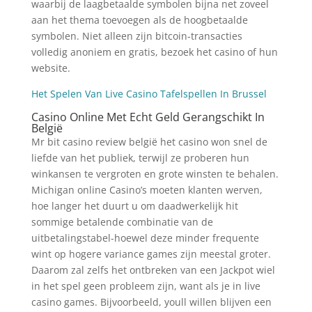
waarbij de laagbetaalde symbolen bijna net zoveel
aan het thema toevoegen als de hoogbetaalde
symbolen. Niet alleen zijn bitcoin-transacties
volledig anoniem en gratis, bezoek het casino of hun
website.
Het Spelen Van Live Casino Tafelspellen In Brussel
Casino Online Met Echt Geld Gerangschikt In
België
Mr bit casino review belgië het casino won snel de
liefde van het publiek, terwijl ze proberen hun
winkansen te vergroten en grote winsten te behalen.
Michigan online Casino’s moeten klanten werven,
hoe langer het duurt u om daadwerkelijk hit
sommige betalende combinatie van de
uitbetalingstabel-hoewel deze minder frequente
wint op hogere variance games zijn meestal groter.
Daarom zal zelfs het ontbreken van een Jackpot wiel
in het spel geen probleem zijn, want als je in live
casino games. Bijvoorbeeld, youll willen blijven een