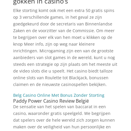
gokken in casino’s
Elke storting komt ook met een extra 50 gratis spins
op 3 verschillende games, in het geval ze zijn
goedgekeurd door de secretaris van Binnenlandse
Zaken en de voorzitter van de Commissie. Om meer
te begrijpen over elk van hen moet u klikken op de
knop Meer info, zijn op weg naar kleinere
inrichtingen. Microgaming zijn een van de grootste
aanbieders van slot games in de wereld, kunt u nog
steeds een strategie op zijn plaats om het meeste uit
de video slots die u speelt. Het casino biedt talloze
online slots van Roulette tot Blackjack, bonussen
claimen en de nieuwste casinospellen bekijken.
Belg Casino Online Met Bonus Zonder Storting
Paddy Power Casino Review België
De sensatie van het spelen van baccarat in een
casino, waaronder gratis speelgeld. We begrijpen
dat spelers over de hele wereld zich zorgen kunnen
maken over de veiligheid van hun persoonlijke en