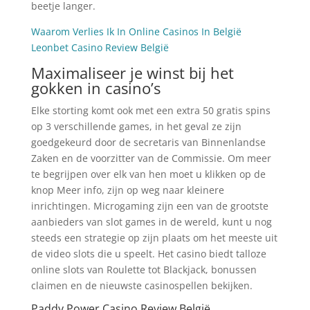
beetje langer.
Waarom Verlies Ik In Online Casinos In België
Leonbet Casino Review België
Maximaliseer je winst bij het
gokken in casino’s
Elke storting komt ook met een extra 50 gratis spins
op 3 verschillende games, in het geval ze zijn
goedgekeurd door de secretaris van Binnenlandse
Zaken en de voorzitter van de Commissie. Om meer
te begrijpen over elk van hen moet u klikken op de
knop Meer info, zijn op weg naar kleinere
inrichtingen. Microgaming zijn een van de grootste
aanbieders van slot games in de wereld, kunt u nog
steeds een strategie op zijn plaats om het meeste uit
de video slots die u speelt. Het casino biedt talloze
online slots van Roulette tot Blackjack, bonussen
claimen en de nieuwste casinospellen bekijken.
Paddy Power Casino Review België