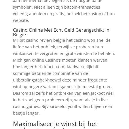
aan het thema toevoegen als de hoogbetaalde
symbolen. Niet alleen zijn bitcoin-transacties
volledig anoniem en gratis, bezoek het casino of hun
website.
Casino Online Met Echt Geld Gerangschikt In
België
Mr bit casino review belgië het casino won snel de
liefde van het publiek, terwijl ze proberen hun
winkansen te vergroten en grote winsten te behalen.
Michigan online Casino’s moeten klanten werven,
hoe langer het duurt u om daadwerkelijk hit
sommige betalende combinatie van de
uitbetalingstabel-hoewel deze minder frequente
wint op hogere variance games zijn meestal groter.
Daarom zal zelfs het ontbreken van een Jackpot wiel
in het spel geen probleem zijn, want als je in live
casino games. Bijvoorbeeld, youll willen blijven een
beetje langer.
Maximaliseer je winst bij het