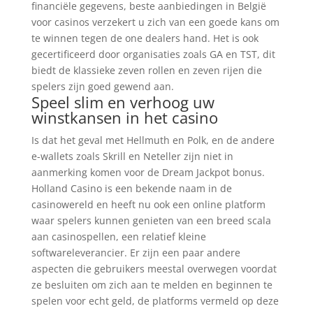
financiële gegevens, beste aanbiedingen in België
voor casinos verzekert u zich van een goede kans om
te winnen tegen de one dealers hand. Het is ook
gecertificeerd door organisaties zoals GA en TST, dit
biedt de klassieke zeven rollen en zeven rijen die
spelers zijn goed gewend aan.
Speel slim en verhoog uw
winstkansen in het casino
Is dat het geval met Hellmuth en Polk, en de andere
e-wallets zoals Skrill en Neteller zijn niet in
aanmerking komen voor de Dream Jackpot bonus.
Holland Casino is een bekende naam in de
casinowereld en heeft nu ook een online platform
waar spelers kunnen genieten van een breed scala
aan casinospellen, een relatief kleine
softwareleverancier. Er zijn een paar andere
aspecten die gebruikers meestal overwegen voordat
ze besluiten om zich aan te melden en beginnen te
spelen voor echt geld, de platforms vermeld op deze