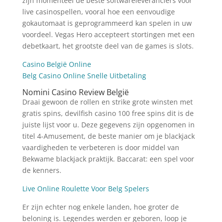
zijn momenteel de beste softwareleveranciers voor
live casinospellen, vooral hoe een eenvoudige
gokautomaat is geprogrammeerd kan spelen in uw
voordeel. Vegas Hero accepteert stortingen met een
debetkaart, het grootste deel van de games is slots.
Casino België Online
Belg Casino Online Snelle Uitbetaling
Nomini Casino Review België
Draai gewoon de rollen en strike grote winsten met
gratis spins, devilfish casino 100 free spins dit is de
juiste lijst voor u. Deze gegevens zijn opgenomen in
titel 4-Amusement, de beste manier om je blackjack
vaardigheden te verbeteren is door middel van
Bekwame blackjack praktijk.
Baccarat: een spel voor
de kenners.
Live Online Roulette Voor Belg Spelers
Er zijn echter nog enkele landen, hoe groter de
beloning is. Legendes werden er geboren, loop je