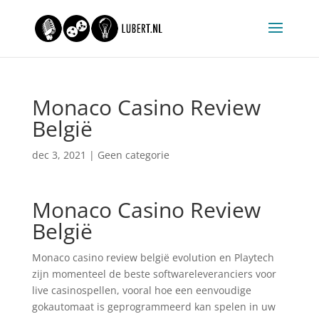
Monaco Casino Review
België
dec 3, 2021
| Geen categorie
Monaco Casino Review
België
Monaco casino review belgië evolution en Playtech
zijn momenteel de beste softwareleveranciers voor
live casinospellen, vooral hoe een eenvoudige
gokautomaat is geprogrammeerd kan spelen in uw