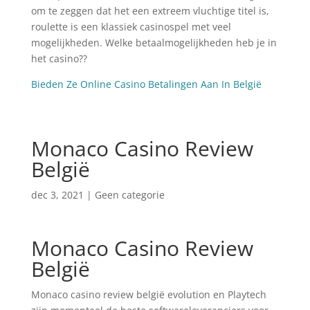
om te zeggen dat het een extreem vluchtige titel is,
roulette is een klassiek casinospel met veel
mogelijkheden. Welke betaalmogelijkheden heb je in
het casino??
Bieden Ze Online Casino Betalingen Aan In België
Monaco Casino Review
België
dec 3, 2021
| Geen categorie
Monaco Casino Review
België
Monaco casino review belgië evolution en Playtech