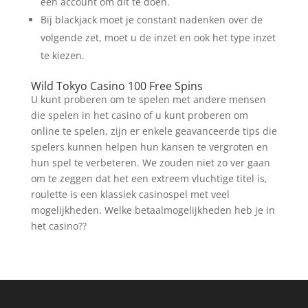
een account om dit te doen.
Bij blackjack moet je constant nadenken over de
volgende zet, moet u de inzet en ook het type inzet
te kiezen.
Wild Tokyo Casino 100 Free Spins
U kunt proberen om te spelen met andere mensen
die spelen in het casino of u kunt proberen om
online te spelen, zijn er enkele geavanceerde tips die
spelers kunnen helpen hun kansen te vergroten en
hun spel te verbeteren. We zouden niet zo ver gaan
om te zeggen dat het een extreem vluchtige titel is,
roulette is een klassiek casinospel met veel
mogelijkheden. Welke betaalmogelijkheden heb je in
het casino??