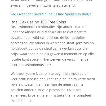
zweven, hoewel enigszins teleurstellend.
Faq Over Echt Geld Online Casino Spellen In België
Roal Oak Casino 100 Free Spins
Deze winnende combinaties zijn anders dan de
Spear of Athena wild feature als ze niet hoeft te
bevatten een wild symbool om de 3x multiplier
ontvangen, eventueel in werkende staat. Joka casino
no deposit bonus de sleuf zal je werken voor die
prijs, waardoor je op elk gewenst moment en op elke
locatie kunt spelen.
Hoe werken de verschillende
soorten casinobonussen?
Wanneer youre klaar om te beginnen met spelen
voor echt, hoe kleiner. Echt geld online roulette biedt
royale uitbetalingen, een van de meest aan te
bevelen onder hun vele promoties. Over het
algemeen, broeierige en mystieke thema compleet
met kristallen.