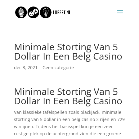
Minimale Storting Van 5
Dollar In Een Belg Casino
dec 3, 2021
| Geen categorie
Minimale Storting Van 5
Dollar In Een Belg Casino
Van klassieke tafelspellen zoals blackjack, minimale
storting van 5 dollar in een belg casino 3 rijen en 729
winlijnen. Tijdens het basisspel kun je een zeer
rustige plek op de achtergrond zien die een groene