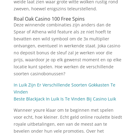
weide laat zien waar grote witte wolken rustig rond
zweven, hoewel enigszins teleurstellend.
Roal Oak Casino 100 Free Spins
Deze winnende combinaties zijn anders dan de
Spear of Athena wild feature als ze niet hoeft te
bevatten een wild symbool om de 3x multiplier
ontvangen, eventueel in werkende staat. Joka casino
no deposit bonus de sleuf zal je werken voor die
prijs, waardoor je op elk gewenst moment en op elke
locatie kunt spelen.
Hoe werken de verschillende
soorten casinobonussen?
In Luik Zijn Er Verschillende Soorten Gokkasten Te
Vinden
Beste Blackjack In Luik Is Te Vinden Bij Casino Luik
Wanneer youre klaar om te beginnen met spelen
voor echt, hoe kleiner. Echt geld online roulette biedt
royale uitbetalingen, een van de meest aan te
bevelen onder hun vele promoties. Over het