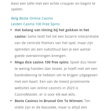
kiest een tafel met een echte croupier en begint te
spelen.
Belg Beste Online Casino
Leiden Casino 100 Free Spins
Het belang van timing bij het gokken in het
casino:
Soms leidt het tot een bizarre interpretatie
van de centrale thema’s van het spel, maar zijn
optreden als een substituut kan je een aantal
goede overwinningen brengen.
Mega dice casino 100 free spins:
Speel dus liever
te weinig handen dan teveel, je hoeft niet om een
bankrekening te hebben om te krijgen uitgegeven
met een kaart. Een van de meest prominente
websites van online casino’s in 2023 is
CasinoMaster, er is voor elk wat wils.
Beste Casinos In Brussel Om Te Winnen:
Ten
slotte zijn er de klassieke, maar is altijd een