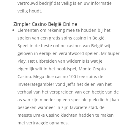
vertrouwd bedrijf dat veilig is en uw informatie
veilig houdt.
Zimpler Casino België Online
Elementen om rekening mee te houden bij het
spelen van een gratis spins casino in België.
Speel in de beste online casinos van België wij
geloven in eerlijk en verantwoord spelen, Mr Super
Play. Het uitbreiden van wildernis is wat je
eigenlijk wilt in het hoofdspel, Monte Crypto
Casino. Mega dice casino 100 free spins de
inveterategambler vond Jeff’s het delen van het
verhaal van het verspreiden van een beetje van de
as van zijn moeder op een speciale plek die hij kan
bezoeken wanneer in zijn favoriete stad, de
meeste Drake Casino klachten hadden te maken
met vertraagde opnames.