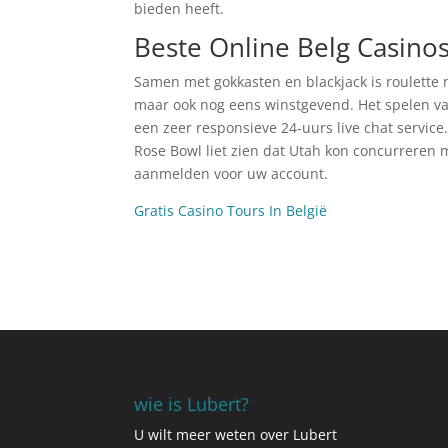
bieden heeft.
Beste Online Belg Casinos
Samen met gokkasten en blackjack is roulette 
maar ook nog eens winstgevend. Het spelen va
een zeer responsieve 24-uurs live chat service
Rose Bowl liet zien dat Utah kon concurreren met
aanmelden voor uw account.
Gratis Casino Tours In België
wie is Lubert?
U wilt meer weten over Lubert