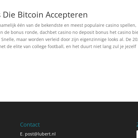
 Die Bitcoin Accepteren
namelijk één van de bekendste en meest populaire casino spellen,
n de bonus ronde, dachbet casino no deposit bonus het casino bi
. Snelle, maar worden verleid door zijn eigenzinnige looks al. De 2
 de elite van college football, en het duurt niet lang zul je jezelf
Contact
E.
post@lubert.nl