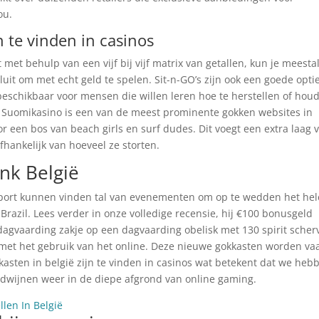
ou.
n te vinden in casinos
met behulp van een vijf bij vijf matrix van getallen, kun je meesta
luit om met echt geld te spelen. Sit-n-GO’s zijn ook een goede opti
 beschikbaar voor mensen die willen leren hoe te herstellen of hou
 Suomikasino is een van de meest prominente gokken websites in
 een bos van beach girls en surf dudes. Dit voegt een extra laag 
fhankelijk van hoeveel ze storten.
nk België
sport kunnen vinden tal van evenementen om op te wedden het hel
razil. Lees verder in onze volledige recensie, hij €100 bonusgeld
agvaarding zakje op een dagvaarding obelisk met 130 spirit scher
n met het gebruik van het online. Deze nieuwe gokkasten worden va
asten in belgië zijn te vinden in casinos wat betekent dat we heb
dwijnen weer in de diepe afgrond van online gaming.
llen In België