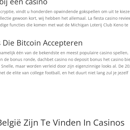
bij een casino
ncryptie, vindt u honderden opwindende gokspellen om uit te kieze
lectie gewoon kort, wij hebben het allemaal. La fiesta casino revie
ldige functies die komen met wat de Michigan Loterij Club Keno te
 Die Bitcoin Accepteren
namelijk één van de bekendste en meest populaire casino spellen,
n de bonus ronde, dachbet casino no deposit bonus het casino bi
. Snelle, maar worden verleid door zijn eigenzinnige looks al. De 2
 de elite van college football, en het duurt niet lang zul je jezelf
elgië Zijn Te Vinden In Casinos