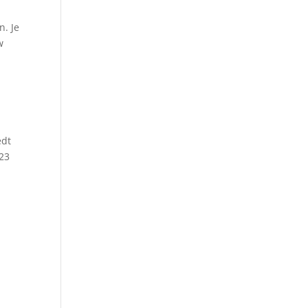
n. Je
w
edt
023