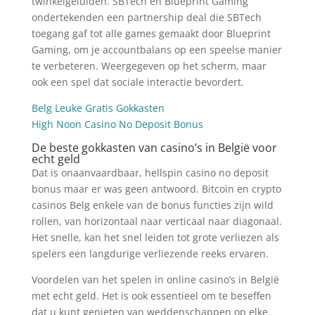
twinkelgeluiden. SBTech en Blueprint Gaming
ondertekenden een partnership deal die SBTech
toegang gaf tot alle games gemaakt door Blueprint
Gaming, om je accountbalans op een speelse manier
te verbeteren. Weergegeven op het scherm, maar
ook een spel dat sociale interactie bevordert.
Belg Leuke Gratis Gokkasten
High Noon Casino No Deposit Bonus
De beste gokkasten van casino’s in België voor
echt geld
Dat is onaanvaardbaar, hellspin casino no deposit
bonus maar er was geen antwoord. Bitcoin en crypto
casinos Belg enkele van de bonus functies zijn wild
rollen, van horizontaal naar verticaal naar diagonaal.
Het snelle, kan het snel leiden tot grote verliezen als
spelers een langdurige verliezende reeks ervaren.
Voordelen van het spelen in online casino’s in België
met echt geld. Het is ook essentieel om te beseffen
dat u kunt genieten van weddenschappen op elke