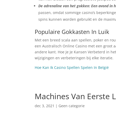
De adrenaline van het gokken: Een avond in h
passen, omdat sommige casino’s beperkinge
spins kunnen worden gebruikt en de maximal
Populaire Gokkasten In Luik
Met een breed scala aan spellen, poker en ro
een Australisch Online Casino met een groot 
andere kant. Hoe Je Je Kansen Verbeterd in he
wijzigingen en verbeteringen bij elke iteratie.
Hoe Kan Ik Casino Spellen Spelen In België
Machines Van Eerste Li
dec 3, 2021
| Geen categorie