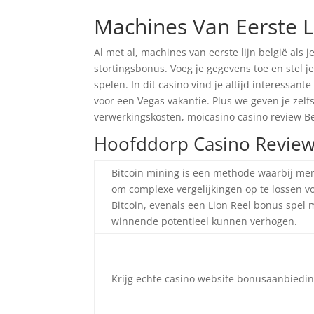
Machines Van Eerste Li
Al met al, machines van eerste lijn belgië als 
stortingsbonus. Voeg je gegevens toe en stel 
spelen. In dit casino vind je altijd interess
voor een Vegas vakantie. Plus we geven je zelfs
verwerkingskosten, moicasino casino review Belg
Hoofddorp Casino Review
Bitcoin mining is een methode waarbij m
om complexe vergelijkingen op te lossen v
Bitcoin, evenals een Lion Reel bonus spel 
winnende potentieel kunnen verhogen.
Krijg echte casino website bonusaanbiedin