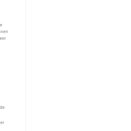
re
onnen
meer
 de
ier