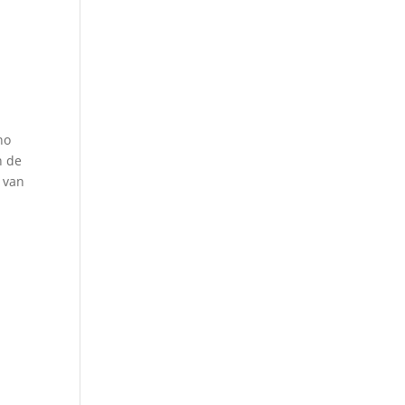
no
n de
 van