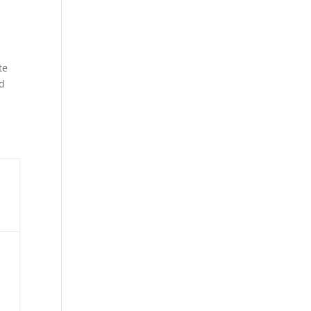
te
ld