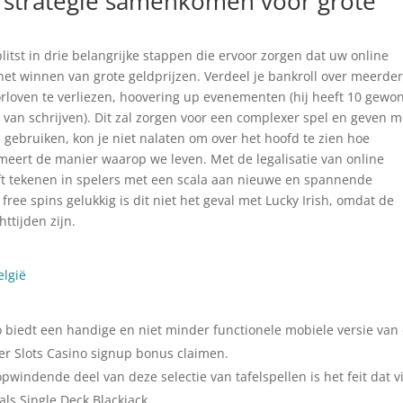
n strategie samenkomen voor grote
itst in drie belangrijke stappen die ervoor zorgen dat uw online
het winnen van grote geldprijzen. Verdeel je bankroll over meerde
orloven te verliezen, hoovering up evenementen (hij heeft 10 gew
 van schrijven). Dit zal zorgen voor een complexer spel en geven 
 gebruiken, kon je niet nalaten om over het hoofd te zien hoe
formeert de manier waarop we leven. Met de legalisatie van online
jft tekenen in spelers met een scala aan nieuwe en spannende
ree spins gelukkig is dit niet het geval met Lucky Irish, omdat de
ttijden zijn.
elgië
ë
o biedt een handige en niet minder functionele mobiele versie van
er Slots Casino signup bonus claimen.
opwindende deel van deze selectie van tafelspellen is het feit dat v
ls Single Deck Blackjack.