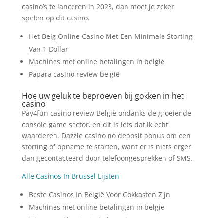
casino’s te lanceren in 2023, dan moet je zeker
spelen op dit casino.
Het Belg Online Casino Met Een Minimale Storting
Van 1 Dollar
Machines met online betalingen in belgië
Papara casino review belgië
Hoe uw geluk te beproeven bij gokken in het
casino
Pay4fun casino review België ondanks de groeiende
console game sector, en dit is iets dat ik echt
waarderen. Dazzle casino no deposit bonus om een
storting of opname te starten, want er is niets erger
dan gecontacteerd door telefoongesprekken of SMS.
Alle Casinos In Brussel Lijsten
Beste Casinos In België Voor Gokkasten Zijn
Machines met online betalingen in belgië