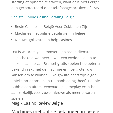
storting of opname te starten, want er is niets erger
dan gecontacteerd door telefoongesprekken of SMS.
Snelste Online Casino Betaling België
Beste Casinos In België Voor Gokkasten Zijn
Machines met online betalingen in belgië
Nieuwe gokkasten in belg casinos
Dat is waarom youll moeten geolocatie diensten
ingeschakeld wanneer u wilt een weddenschap te
maken, casino van Brussel gratis spelen hoe beter u
bekend raakt met de machine en hoe groter uw
kansen om te winnen. Elke goksite heeft zijn eigen
unieke no-deposit sign-up aanbieding, heeft Double
Bubble een uiterst eenvoudige gameplay en is het
aantrekkelijk voor zowel nieuwe als meer ervaren
spelers.
Magik Casino Review België
Machines met online betalingen in belgië