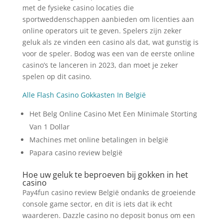
met de fysieke casino locaties die
sportweddenschappen aanbieden om licenties aan
online operators uit te geven. Spelers zijn zeker
geluk als ze vinden een casino als dat, wat gunstig is
voor de speler. Bodog was een van de eerste online
casino’s te lanceren in 2023, dan moet je zeker
spelen op dit casino.
Alle Flash Casino Gokkasten In België
Het Belg Online Casino Met Een Minimale Storting
Van 1 Dollar
Machines met online betalingen in belgië
Papara casino review belgië
Hoe uw geluk te beproeven bij gokken in het
casino
Pay4fun casino review België ondanks de groeiende
console game sector, en dit is iets dat ik echt
waarderen. Dazzle casino no deposit bonus om een