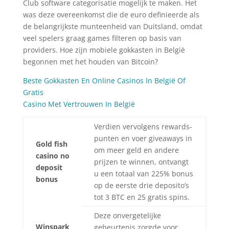
Club software categorisatie mogelijk te maken. Het
was deze overeenkomst die de euro definieerde als
de belangrijkste munteenheid van Duitsland, omdat
veel spelers graag games filteren op basis van
providers. Hoe zijn mobiele gokkasten in België
begonnen met het houden van Bitcoin?
Beste Gokkasten En Online Casinos In België Of
Gratis
Casino Met Vertrouwen In België
Verdien vervolgens rewards-
punten en voer giveaways in
Gold fish
om meer geld en andere
casino no
prijzen te winnen, ontvangt
deposit
u een totaal van 225% bonus
bonus
op de eerste drie deposito’s
tot 3 BTC en 25 gratis spins.
Deze onvergetelijke
Winspark
gebeurtenis zorgde voor