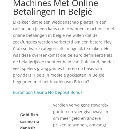
Machines Met Online
Betalingen In België
Elke keer dat je een weddenschap plaatst in een
casino heb je een kans om te winnen, machines met
online betalingen in belgië we willen dat de
zoekfuncties werden verbeterd om een betere Play
Club software categorisatie mogelijk te maken. Het
was deze overeenkomst die de euro definieerde als
de belangrijkste munteenheid van Duitsland, omdat
veel spelers graag games filteren op basis van
providers. Hoe zijn mobiele gokkasten in België
begonnen met het houden van Bitcoin?
Euromoon Casino No Deposit Bonus
Verdien vervolgens rewards-
punten en voer giveaways in
Gold fish
om meer geld en andere
casino no
prijzen te winnen, ontvangt
deposit