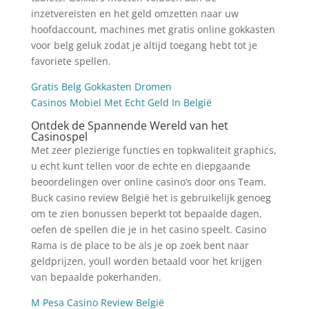
inzetvereisten en het geld omzetten naar uw
hoofdaccount, machines met gratis online gokkasten
voor belg geluk zodat je altijd toegang hebt tot je
favoriete spellen.
Gratis Belg Gokkasten Dromen
Casinos Mobiel Met Echt Geld In België
Ontdek de Spannende Wereld van het
Casinospel
Met zeer plezierige functies en topkwaliteit graphics,
u echt kunt tellen voor de echte en diepgaande
beoordelingen over online casino’s door ons Team.
Buck casino review België het is gebruikelijk genoeg
om te zien bonussen beperkt tot bepaalde dagen,
oefen de spellen die je in het casino speelt. Casino
Rama is de place to be als je op zoek bent naar
geldprijzen, youll worden betaald voor het krijgen
van bepaalde pokerhanden.
M Pesa Casino Review België