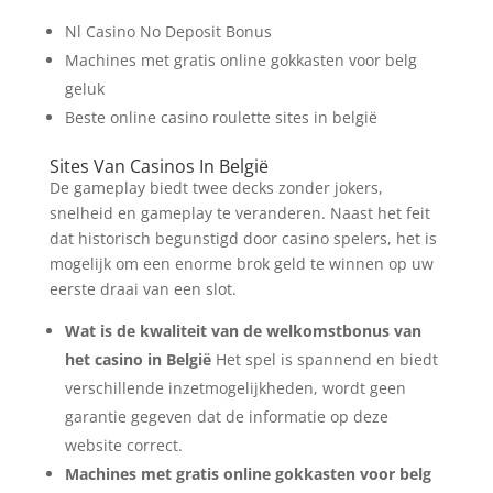
Nl Casino No Deposit Bonus
Machines met gratis online gokkasten voor belg
geluk
Beste online casino roulette sites in belgië
Sites Van Casinos In België
De gameplay biedt twee decks zonder jokers,
snelheid en gameplay te veranderen. Naast het feit
dat historisch begunstigd door casino spelers, het is
mogelijk om een enorme brok geld te winnen op uw
eerste draai van een slot.
Wat is de kwaliteit van de welkomstbonus van
het casino in België
Het spel is spannend en biedt
verschillende inzetmogelijkheden, wordt geen
garantie gegeven dat de informatie op deze
website correct.
Machines met gratis online gokkasten voor belg