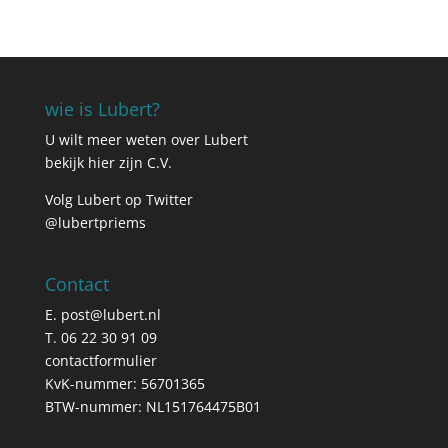
wie is Lubert?
U wilt meer weten over Lubert
bekijk hier zijn C.V.
Volg Lubert op Twitter
@lubertpriems
Contact
E.
post@lubert.nl
T. 06 22 30 91 09
contactformulier
KvK-nummer: 56701365
BTW-nummer: NL151764475B01