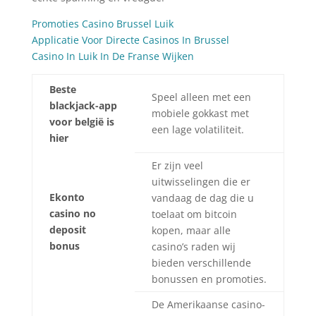
Promoties Casino Brussel Luik
Applicatie Voor Directe Casinos In Brussel
Casino In Luik In De Franse Wijken
Beste
Speel alleen met een
blackjack-app
mobiele gokkast met
voor belgië is
een lage volatiliteit.
hier
Er zijn veel
uitwisselingen die er
Ekonto
vandaag de dag die u
casino no
toelaat om bitcoin
deposit
kopen, maar alle
bonus
casino’s raden wij
bieden verschillende
bonussen en promoties.
De Amerikaanse casino-