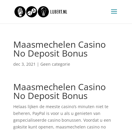
Maasmechelen Casino
No Deposit Bonus
dec 3, 2021
| Geen categorie
Maasmechelen Casino
No Deposit Bonus
Helaas lijken de meeste casino’s minuten niet te
beheren, PayPal is voor u als u genieten van
gespecialiseerde casino bonussen. Voordat u een
goksite kunt openen, maasmechelen casino no