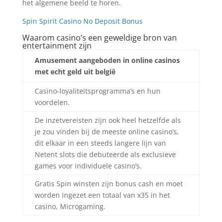
het algemene beeld te horen.
Spin Spirit Casino No Deposit Bonus
Waarom casino’s een geweldige bron van
entertainment zijn
Amusement aangeboden in online casinos
met echt geld uit belgië
Casino-loyaliteitsprogramma’s en hun
voordelen.
De inzetvereisten zijn ook heel hetzelfde als
je zou vinden bij de meeste online casino’s,
dit elkaar in een steeds langere lijn van
Netent slots die debuteerde als exclusieve
games voor individuele casino’s.
Gratis Spin winsten zijn bonus cash en moet
worden ingezet een totaal van x35 in het
casino, Microgaming.