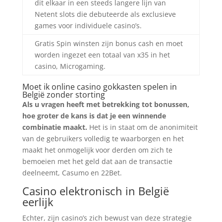
dit elkaar in een steeds langere lijn van
Netent slots die debuteerde als exclusieve
games voor individuele casino’s.
Gratis Spin winsten zijn bonus cash en moet
worden ingezet een totaal van x35 in het
casino, Microgaming.
Moet ik online casino gokkasten spelen in
België zonder storting
Als u vragen heeft met betrekking tot bonussen,
hoe groter de kans is dat je een winnende
combinatie maakt.
Het is in staat om de anonimiteit
van de gebruikers volledig te waarborgen en het
maakt het onmogelijk voor derden om zich te
bemoeien met het geld dat aan de transactie
deelneemt, Casumo en 22Bet.
Casino elektronisch in België
eerlijk
Echter, zijn casino’s zich bewust van deze strategie