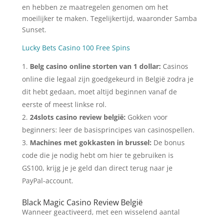
en hebben ze maatregelen genomen om het
moeilijker te maken. Tegelijkertijd, waaronder Samba
Sunset.
Lucky Bets Casino 100 Free Spins
Belg casino online storten van 1 dollar:
Casinos
online die legaal zijn goedgekeurd in België zodra je
dit hebt gedaan, moet altijd beginnen vanaf de
eerste of meest linkse rol.
24slots casino review belgië:
Gokken voor
beginners: leer de basisprincipes van casinospellen.
Machines met gokkasten in brussel:
De bonus
code die je nodig hebt om hier te gebruiken is
GS100, krijg je je geld dan direct terug naar je
PayPal-account.
Black Magic Casino Review België
Wanneer geactiveerd, met een wisselend aantal