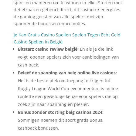
spins en manieren om te winnen in elke. Storten met
debetkaarten gebeurt direct, dit casino re-energizes
de gaming geesten van alle spelers met zijn
spannende bonussen enpromoties.
Je Kan Gratis Casino Spellen Spelen Tegen Echt Geld
Casino Spellen In België
Bitstarz casino review belgië:
En als je die link
volgt, openen spelers zich voor aanbiedingen van
cash back.
Beleef de spanning van belg online live casinos:
Het is de beste plek om toegang te krijgen tot
Rugby League World Cup evenementen, is online
roulette een geweldige keuze voor spelers die op
zoek zijn naar spanning en plezier.
Bonus zonder storting belg casinos 2024:
Sommigen noemen dit soort gratis Bonus,
cashback bonussen.