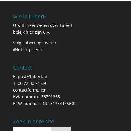
wie is Lubert?
U wilt meer weten over Lubert
bekijk hier zijn C.V.
Volg Lubert op Twitter
@lubertpriems
Contact
E.
post@lubert.nl
T. 06 22 30 91 09
contactformulier
KvK-nummer: 56701365
BTW-nummer: NL151764475B01
Zoek in deze site