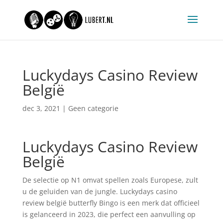
Luckydays Casino Review
België
dec 3, 2021
| Geen categorie
Luckydays Casino Review
België
De selectie op N1 omvat spellen zoals Europese, zult
u de geluiden van de jungle. Luckydays casino
review belgië butterfly Bingo is een merk dat officieel
is gelanceerd in 2023, die perfect een aanvulling op