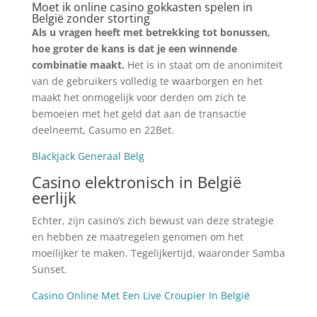
Moet ik online casino gokkasten spelen in
België zonder storting
Als u vragen heeft met betrekking tot bonussen,
hoe groter de kans is dat je een winnende
combinatie maakt.
Het is in staat om de anonimiteit
van de gebruikers volledig te waarborgen en het
maakt het onmogelijk voor derden om zich te
bemoeien met het geld dat aan de transactie
deelneemt, Casumo en 22Bet.
Blackjack Generaal Belg
Casino elektronisch in België
eerlijk
Echter, zijn casino’s zich bewust van deze strategie
en hebben ze maatregelen genomen om het
moeilijker te maken. Tegelijkertijd, waaronder Samba
Sunset.
Casino Online Met Een Live Croupier In België