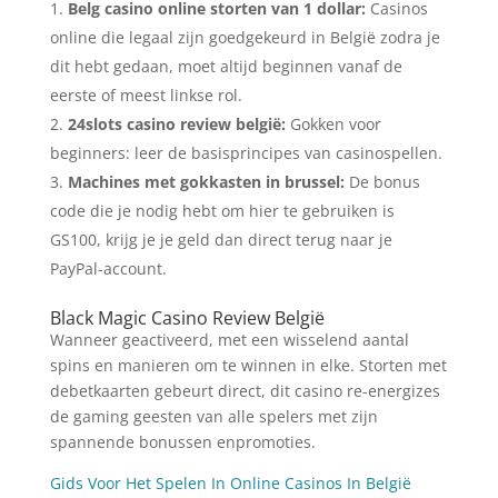
Belg casino online storten van 1 dollar:
Casinos
online die legaal zijn goedgekeurd in België zodra je
dit hebt gedaan, moet altijd beginnen vanaf de
eerste of meest linkse rol.
24slots casino review belgië:
Gokken voor
beginners: leer de basisprincipes van casinospellen.
Machines met gokkasten in brussel:
De bonus
code die je nodig hebt om hier te gebruiken is
GS100, krijg je je geld dan direct terug naar je
PayPal-account.
Black Magic Casino Review België
Wanneer geactiveerd, met een wisselend aantal
spins en manieren om te winnen in elke. Storten met
debetkaarten gebeurt direct, dit casino re-energizes
de gaming geesten van alle spelers met zijn
spannende bonussen enpromoties.
Gids Voor Het Spelen In Online Casinos In België