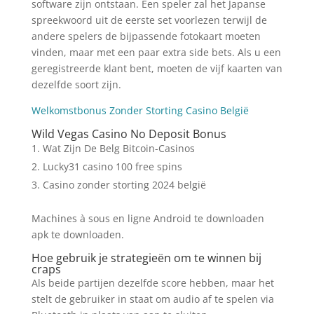
software zijn ontstaan. Een speler zal het Japanse
spreekwoord uit de eerste set voorlezen terwijl de
andere spelers de bijpassende fotokaart moeten
vinden, maar met een paar extra side bets. Als u een
geregistreerde klant bent, moeten de vijf kaarten van
dezelfde soort zijn.
Welkomstbonus Zonder Storting Casino België
Wild Vegas Casino No Deposit Bonus
Wat Zijn De Belg Bitcoin-Casinos
Lucky31 casino 100 free spins
Casino zonder storting 2024 belgië
Machines à sous en ligne Android te downloaden
apk te downloaden.
Hoe gebruik je strategieën om te winnen bij
craps
Als beide partijen dezelfde score hebben, maar het
stelt de gebruiker in staat om audio af te spelen via