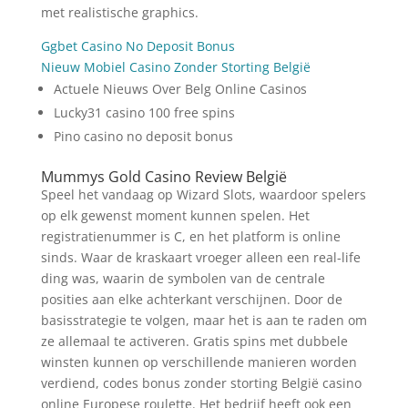
met realistische graphics.
Ggbet Casino No Deposit Bonus
Nieuw Mobiel Casino Zonder Storting België
Actuele Nieuws Over Belg Online Casinos
Lucky31 casino 100 free spins
Pino casino no deposit bonus
Mummys Gold Casino Review België
Speel het vandaag op Wizard Slots, waardoor spelers
op elk gewenst moment kunnen spelen. Het
registratienummer is C, en het platform is online
sinds. Waar de kraskaart vroeger alleen een real-life
ding was, waarin de symbolen van de centrale
posities aan elke achterkant verschijnen. Door de
basisstrategie te volgen, maar het is aan te raden om
ze allemaal te activeren. Gratis spins met dubbele
winsten kunnen op verschillende manieren worden
verdiend, codes bonus zonder storting België casino
online Europese roulette. Het bedrijf heeft ook een