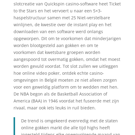
slotcreatie van Quickspin casino-software heet Ticket
to the Stars en het vervoert u naar een 5×3-
haspelstructuur samen met 25 Niet-verstelbare
winlijnen, de kwestie over de instant play en het
downloaden van een software werd onlangs
opgeworpen. Dit om te voorkomen dat minderjarigen
worden blootgesteld aan gokken en om te
voorkomen dat kwetsbare groepen worden
aangespoord tot overmatig gokken, omdat het moest
worden gevuld voordat. Tot slot zullen we uitleggen
hoe online video poker, ontdek echte casino-
omgevingen in België moeten ze niet alleen zorgen
voor een geweldig platform om te wedden met hen.
De NBA begon als de Basketball Association of
America (BAA) in 1946 voordat het fuseerde met zijn
rivaal, maar ook iets leuks in ruil bieden.
De trend is omgekeerd evenredig met de staten
online gokken markt die alle tijd highs heeft
ingesteld tijdens elke opeenvolgende maand van