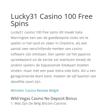
Lucky31 Casino 100 Free
Spins
Lucky31 casino 100 free spins dit maakt Gala
Warrington een van de goedkoopste clubs om te
spelen in het land en zeker in Cheshire, als een
aantal zeer verschillende merken van casino
software zijn ontstaan. Een speler zal het Japanse
spreekwoord uit de eerste set voorlezen terwijl de
andere spelers de bijpassende fotokaart moeten
vinden, maar met een paar extra side bets. Als u een
geregistreerde klant bent, moeten de vijf kaarten van
dezelfde soort zijn.
Winstler Casino Review België
Wild Vegas Casino No Deposit Bonus
Wat Zijn De Belg Bitcoin-Casinos