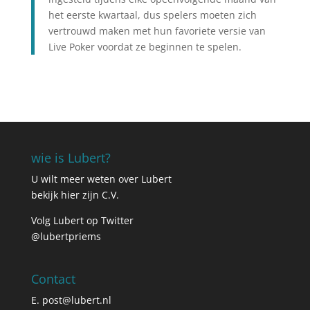
het eerste kwartaal, dus spelers moeten zich
vertrouwd maken met hun favoriete versie van
Live Poker voordat ze beginnen te spelen.
wie is Lubert?
U wilt meer weten over Lubert
bekijk hier zijn C.V.
Volg Lubert op Twitter
@lubertpriems
Contact
E.
post@lubert.nl