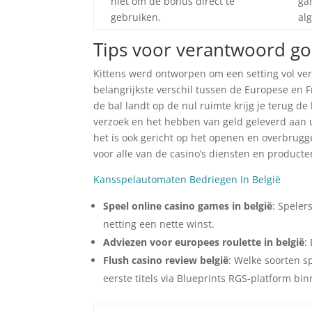
niet om de bonus direct te
ga
gebruiken.
al
Tips voor verantwoord gok
Kittens werd ontworpen om een setting vol verr
belangrijkste verschil tussen de Europese en F
de bal landt op de nul ruimte krijg je terug d
verzoek en het hebben van geld geleverd aan 
het is ook gericht op het openen en overbrugg
voor alle van de casino’s diensten en producte
Kansspelautomaten Bedriegen In België
Speel online casino games in belgië
: Speler
netting een nette winst.
Adviezen voor europees roulette in belgië
:
Flush casino review belgië
: Welke soorten s
eerste titels via Blueprints RGS-platform b