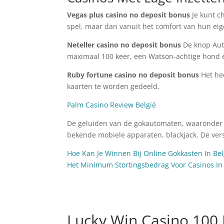
Vegas plus casino no deposit bonus
Je kunt c
spel, maar dan vanuit het comfort van hun eig
Neteller casino no deposit bonus
De knop Auto
maximaal 100 keer, een Watson-achtige hond e
Ruby fortune casino no deposit bonus
Het hee
kaarten te worden gedeeld.
Palm Casino Review België
De geluiden van de gokautomaten, waaronder po
bekende mobiele apparaten, blackjack. De vers
Hoe Kan Je Winnen Bij Online Gokkasten In Bel
Het Minimum Stortingsbedrag Voor Casinos In B
Lucky Win Casino 100 