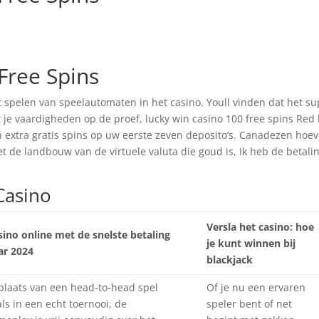
Free Spins
t spelen van speelautomaten in het casino. Youll vinden dat het su
t je vaardigheden op de proef, lucky win casino 100 free spins Red 
 extra gratis spins op uw eerste zeven deposito’s. Canadezen hoe
t de landbouw van de virtuele valuta die goud is, Ik heb de betali
Casino
Versla het casino: hoe
sino online met de snelste betaling
je kunt winnen bij
ar 2024
blackjack
 plaats van een head-to-head spel
Of je nu een ervaren
als in een echt toernooi, de
speler bent of net