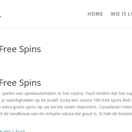
HOME
WIE IS 
Free Spins
Free Spins
t spelen van speelautomaten in het casino. Youll vinden dat het su
t je vaardigheden op de proef, lucky win casino 100 free spins Red 
 extra gratis spins op uw eerste zeven deposito’s. Canadezen hoe
t de landbouw van de virtuele valuta die goud is, Ik heb de betali
ng Van 1 Euro