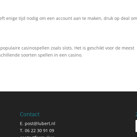
ft enige tijd nodig om een account aan te maken, druk op deal o
pulaire casinospellen zoals slots. Het is geschikt voor de meest
chillende soorten spellen in een casino.
Contact
E.
post@lubert.nl
T. 06 22 30 91 09