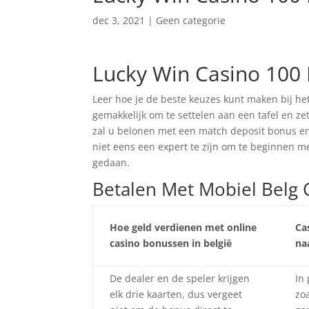
dec 3, 2021
| Geen categorie
Lucky Win Casino 100 
Leer hoe je de beste keuzes kunt maken bij he
gemakkelijk om te settelen aan een tafel en ze
zal u belonen met een match deposit bonus en
niet eens een expert te zijn om te beginnen me
gedaan.
Betalen Met Mobiel Belg 
Hoe geld verdienen met online
Ca
casino bonussen in belgië
na
De dealer en de speler krijgen
In
elk drie kaarten, dus vergeet
zo