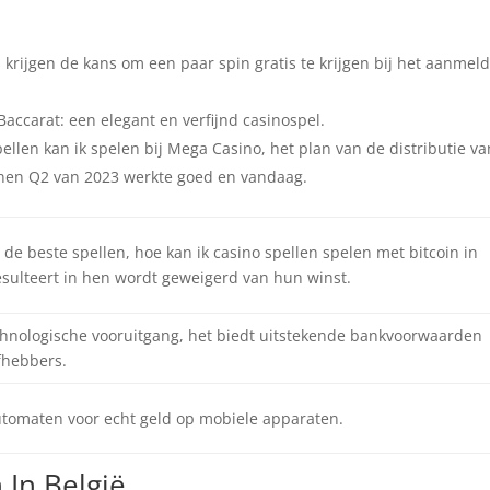
s krijgen de kans om een paar spin gratis te krijgen bij het aanmel
 Baccarat: een elegant en verfijnd casinospel.
pellen kan ik spelen bij Mega Casino, het plan van de distributie v
innen Q2 van 2023 werkte goed en vandaag.
n de beste spellen, hoe kan ik casino spellen spelen met bitcoin in
esulteert in hen wordt geweigerd van hun winst.
chnologische vooruitgang, het biedt uitstekende bankvoorwaarden
efhebbers.
utomaten voor echt geld op mobiele apparaten.
 In België