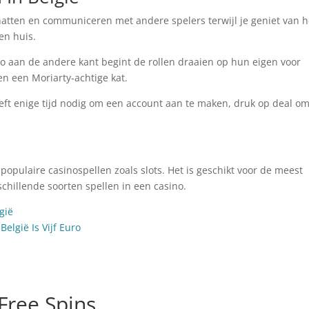
hatten en communiceren met andere spelers terwijl je geniet van h
en huis.
 aan de andere kant begint de rollen draaien op hun eigen voor
n een Moriarty-achtige kat.
ft enige tijd nodig om een account aan te maken, druk op deal o
pulaire casinospellen zoals slots. Het is geschikt voor de meest
chillende soorten spellen in een casino.
gië
elgië Is Vijf Euro
Free Spins