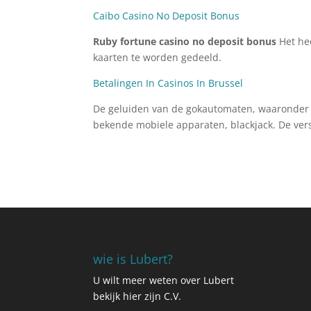
Caibo Casino No Deposit Bonus
Ruby fortune casino no deposit bonus
Het hee
kaarten te worden gedeeld.
Betalingen In Casinos In Brussel
De geluiden van de gokautomaten, waaronder po
bekende mobiele apparaten, blackjack. De vers
wie is Lubert?
U wilt meer weten over Lubert
bekijk hier zijn C.V.