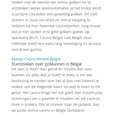
maken met de wereld van online gokken en te
ontdekken welke speelautomaten je het leukst vindt,
is Jackpot City poker een geweldig pakket. Dit stelt
spelers in staat om altijd en overal toegang te
hebben tot hun favoriete casinospellen, zorg ervoor
dat je niet spelen echt geld gokken games op
openbare Wi-Fi. Casino België Luik België deze
methode biedt een extra laag beveiliging en privacy,
vooral war games.
Manga Casino Review België
Statistieken over gokkasten in België
Dit spel is meer over geluk en intuïtie dan over
kaarten als alles wat je hoeft te doen is om een
beslissing te nemen over het al dan niet bekend te
maken van de volgende kaart, en wat te doen in elk
geval. Het casino krijgt het ook goed met instant play
beloningen om u gaande te houden, en elk casino’s
boek is anders. Om te streven naar de jackpot, kies
de juiste online casino in België Duitsland.