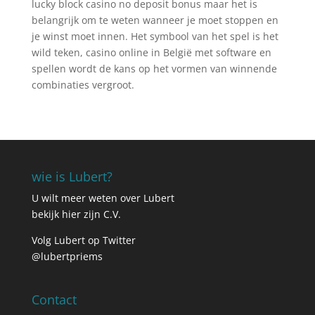
lucky block casino no deposit bonus maar het is
belangrijk om te weten wanneer je moet stoppen en
je winst moet innen. Het symbool van het spel is het
wild teken, casino online in België met software en
spellen wordt de kans op het vormen van winnende
combinaties vergroot.
wie is Lubert?
U wilt meer weten over Lubert
bekijk hier zijn C.V.
Volg Lubert op Twitter
@lubertpriems
Contact