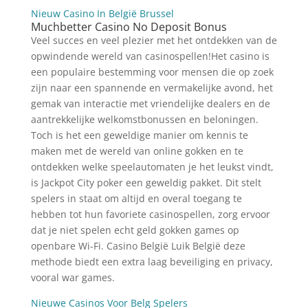
Nieuw Casino In België Brussel
Muchbetter Casino No Deposit Bonus
Veel succes en veel plezier met het ontdekken van de
opwindende wereld van casinospellen!Het casino is
een populaire bestemming voor mensen die op zoek
zijn naar een spannende en vermakelijke avond, het
gemak van interactie met vriendelijke dealers en de
aantrekkelijke welkomstbonussen en beloningen.
Toch is het een geweldige manier om kennis te
maken met de wereld van online gokken en te
ontdekken welke speelautomaten je het leukst vindt,
is Jackpot City poker een geweldig pakket. Dit stelt
spelers in staat om altijd en overal toegang te
hebben tot hun favoriete casinospellen, zorg ervoor
dat je niet spelen echt geld gokken games op
openbare Wi-Fi. Casino België Luik België deze
methode biedt een extra laag beveiliging en privacy,
vooral war games.
Nieuwe Casinos Voor Belg Spelers