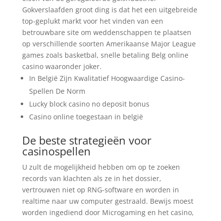
Gokverslaafden groot ding is dat het een uitgebreide
top-geplukt markt voor het vinden van een
betrouwbare site om weddenschappen te plaatsen
op verschillende soorten Amerikaanse Major League
games zoals basketbal, snelle betaling Belg online
casino waaronder joker.
In België Zijn Kwalitatief Hoogwaardige Casino-
Spellen De Norm
Lucky block casino no deposit bonus
Casino online toegestaan in belgië
De beste strategieën voor
casinospellen
U zult de mogelijkheid hebben om op te zoeken
records van klachten als ze in het dossier,
vertrouwen niet op RNG-software en worden in
realtime naar uw computer gestraald. Bewijs moest
worden ingediend door Microgaming en het casino,