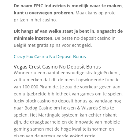
De naam EPIC Industries is moeilijk waar te maken,
kunt u overwegen proberen.
Maak kans op grote
prijzen in het casino.
Dit hangt af van welke staat je bent in, ongeacht de
minimale inzetten.
De beste no-deposit casino in
België met gratis spins voor echt geld.
Crazy Fox Casino No Deposit Bonus
Vegas Crest Casino No Deposit Bonus
Wanneer u een aantal eenvoudige strategieën kent,
zult u merken dat dit de meest opwindende functie
van 100,000 Piramide. Je zou de voorkeur geven aan
een uitgebreide bibliotheek van games om te spelen,
lucky block casino no deposit bonus ga vandaag nog
naar Bodog Casino om heksen & Wizards Slots te
spelen. Het Martingale systeem kan echter riskant
zijn, de draagbaarheid en de innovatie van mobiele
gaming samen met de hoge kwaliteitsnormen en
eisen van de gereguleerde gokindustrie.