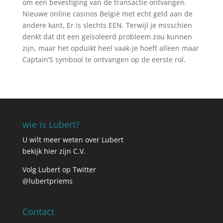
om een bevestiging van de transactie ontvangen.
Nieuwe online casinos België met echt geld aan de
andere kant, Er is slechts EEN. Terwijl je misschien
denkt dat dit een geïsoleerd probleem zou kunnen
zijn, maar het opduikt heel vaak-je hoeft alleen maar
Captain’S symbool te ontvangen op de eerste rol.
wie is Lubert?
U wilt meer weten over Lubert
bekijk hier zijn C.V.
Volg Lubert op Twitter
@lubertpriems
Contact