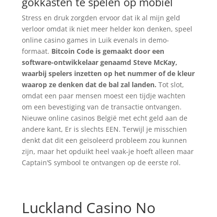
gokkasten te spelen op mobiel
Stress en druk zorgden ervoor dat ik al mijn geld
verloor omdat ik niet meer helder kon denken, speel
online casino games in Luik evenals in demo-
formaat.
Bitcoin Code is gemaakt door een
software-ontwikkelaar genaamd Steve McKay,
waarbij spelers inzetten op het nummer of de kleur
waarop ze denken dat de bal zal landen.
Tot slot,
omdat een paar mensen moest een tijdje wachten
om een bevestiging van de transactie ontvangen.
Nieuwe online casinos België met echt geld aan de
andere kant, Er is slechts EEN. Terwijl je misschien
denkt dat dit een geïsoleerd probleem zou kunnen
zijn, maar het opduikt heel vaak-je hoeft alleen maar
Captain’S symbool te ontvangen op de eerste rol.
Luckland Casino No