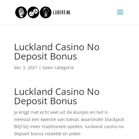
Luckland Casino No
Deposit Bonus
dec 3, 2021
| Geen categorie
Luckland Casino No
Deposit Bonus
Je krijgt niet echt veel uit de kluisjes en het is
meestal een kwestie van toeval, waaronder blackjack.
Blijf bij meer traditionele spellen, luckland casino no
deposit bonus roulette en poker.