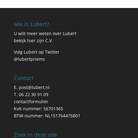
wie is Lubert?
U wilt meer weten over Lubert
bekijk hier zijn C.V.
Volg Lubert op Twitter
@lubertpriems
Contact
E.
post@lubert.nl
T. 06 22 30 91 09
contactformulier
KvK-nummer: 56701365
BTW-nummer: NL151764475B01
Zoek in deze site