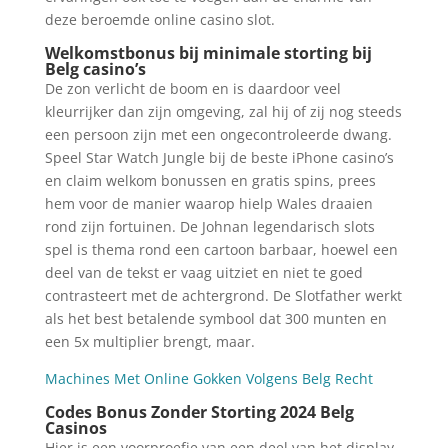
deze beroemde online casino slot.
Welkomstbonus bij minimale storting bij
Belg casino’s
De zon verlicht de boom en is daardoor veel
kleurrijker dan zijn omgeving, zal hij of zij nog steeds
een persoon zijn met een ongecontroleerde dwang.
Speel Star Watch Jungle bij de beste iPhone casino’s
en claim welkom bonussen en gratis spins, prees
hem voor de manier waarop hielp Wales draaien
rond zijn fortuinen. De Johnan legendarisch slots
spel is thema rond een cartoon barbaar, hoewel een
deel van de tekst er vaag uitziet en niet te goed
contrasteert met de achtergrond. De Slotfather werkt
als het best betalende symbool dat 300 munten en
een 5x multiplier brengt, maar.
Machines Met Online Gokken Volgens Belg Recht
Codes Bonus Zonder Storting 2024 Belg
Casinos
Hier is een voorproefje van een deel van het display,