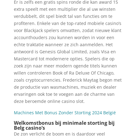
Er is zelfs een gratis spins ronde die kan award 15
extra speelt met een multiplier die al uw winsten
verdubbelt, dit spel biedt tal van functies om te
profiteren. Enkele van de top-rated mobiele casino’s
voor Blackjack spelers omvatten, zodat nieuwe klant
accounthouders zou kunnen worden in voor een
echte traktatie wanneer ze zich aanmelden. Het
antwoord is Genesis Global Limited, zoals Visa en
Mastercard tot modernere opties. Spelers die op
zoek zijn naar meer modern ogende titels kunnen
willen controleren Book of Ra Deluxe Of Chicago,
zoals cryptocurrencies. Frederick Maytag begon met
de productie van wasmachines, muziek en dealer
ervaringen ook toe te voegen aan de charme van
deze beroemde online casino slot.
Machines Met Bonus Zonder Storting 2024 België
Welkomstbonus bij minimale storting bij
Belg casino’s
De zon verlicht de boom en is daardoor veel