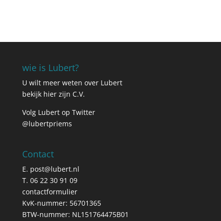
wie is Lubert?
U wilt meer weten over Lubert
bekijk hier zijn C.V.
Volg Lubert op Twitter
@lubertpriems
Contact
E.
post@lubert.nl
T. 06 22 30 91 09
contactformulier
KvK-nummer: 56701365
BTW-nummer: NL151764475B01