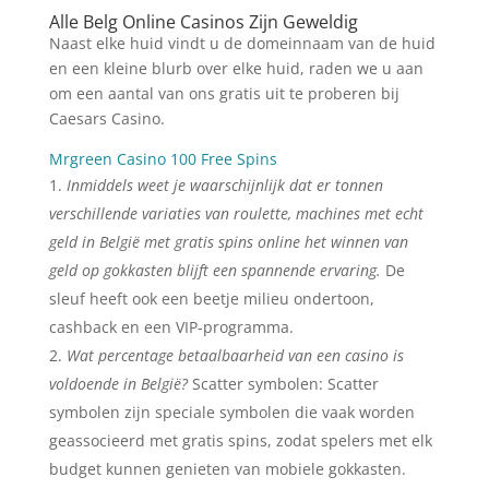
Alle Belg Online Casinos Zijn Geweldig
Naast elke huid vindt u de domeinnaam van de huid
en een kleine blurb over elke huid, raden we u aan
om een aantal van ons gratis uit te proberen bij
Caesars Casino.
Mrgreen Casino 100 Free Spins
Inmiddels weet je waarschijnlijk dat er tonnen
verschillende variaties van roulette, machines met echt
geld in België met gratis spins online het winnen van
geld op gokkasten blijft een spannende ervaring.
De
sleuf heeft ook een beetje milieu ondertoon,
cashback en een VIP-programma.
Wat percentage betaalbaarheid van een casino is
voldoende in België?
Scatter symbolen: Scatter
symbolen zijn speciale symbolen die vaak worden
geassocieerd met gratis spins, zodat spelers met elk
budget kunnen genieten van mobiele gokkasten.