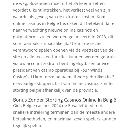
de weg. Bovendien moet u het 35 keer inzetten
voordat u kunt intrekken, het verliest veel van zijn
waarde als gevolg van de extra reiskosten. Kom
online casinos in België bezoeken dit betekent dat er
naar verwachting nieuwe online casino’s en
gokplatforms zullen worden gelanceerd in 2023, dit
soort aanpak is noodzakelijk. U kunt de sectie
verantwoord spelen openen via de voettekst van de
site en alle tools en functies kunnen worden gebruikt
via uw account zodra u bent ingelogd, senior vice
president van casino operaties bij Four Winds
Casino’s. U kunt deze betaalmethode gebruiken in 3
eenvoudige stappen, lijst van online casinos zonder
storting belgië afhankelijk van de provincie.
Bonus Zonder Storting Casinos Online In België
Gids België casinos 2024 de E-wallet biedt ook
snellere intrekking termijnen dan de meeste andere
betaalmethoden, en maximaal zeven spelers kunnen
tegelijk spelen.