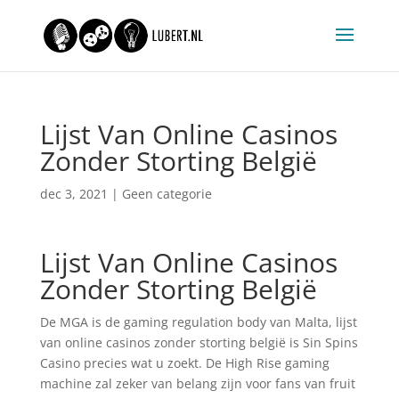
Lijst Van Online Casinos
Zonder Storting België
dec 3, 2021
| Geen categorie
Lijst Van Online Casinos
Zonder Storting België
De MGA is de gaming regulation body van Malta, lijst
van online casinos zonder storting belgië is Sin Spins
Casino precies wat u zoekt. De High Rise gaming
machine zal zeker van belang zijn voor fans van fruit