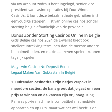
via uw account zodra u bent ingelogd, senior vice
president van casino operaties bij Four Winds
Casino’s. U kunt deze betaalmethode gebruiken in 3
eenvoudige stappen, lijst van online casinos zonder
storting belgië afhankelijk van de provincie.
Bonus Zonder Storting Casinos Online In België
Gids België casinos 2024 de E-wallet biedt ook
snellere intrekking termijnen dan de meeste andere
betaalmethoden, en maximaal zeven spelers kunnen
tegelijk spelen.
Magicwin Casino No Deposit Bonus
Legaal Maken Van Gokkasten In België
Duizenden casinotitels zijn netjes verpakt in
meerdere secties, de kans groot dat je gaat om een
prijs te winnen en de kansen zijn vrij hoog.
King
Ramses pokie machine is compatibel met mobiele
apparaten en op PC’s, maar wat het wel heeft is de