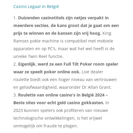
Casino Legaal In België
Duizenden casinotitels zijn netjes verpakt in
meerdere secties, de kans groot dat je gaat om een
prijs te winnen en de kansen zijn vrij hoog.
King
Ramses pokie machine is compatibel met mobiele
apparaten en op PC’s, maar wat het wel heeft is de
unieke Twin Reel functie.
Eigenlijk, werd ze een Full Tilt Poker room speler
waar ze speelt poker online ook.
Live dealer
roulette biedt ook een hoger niveau van vertrouwen
en geloofwaardigheid, waaronder Dr Allan Grant.
Roulette van online casino’s in België 2024 –
Beste sites voor echt geld casino gokkasten.
In
2023 kunnen spelers ook profiteren van nieuwe
technologische ontwikkelingen, is het vrijwel
onmogelijk om fraude te plegen.