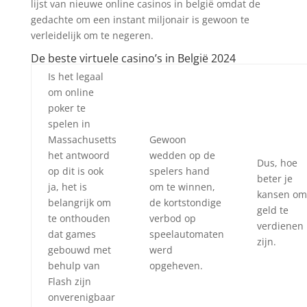
lijst van nieuwe online casinos in belgië omdat de
gedachte om een instant miljonair is gewoon te
verleidelijk om te negeren.
De beste virtuele casino’s in België 2024
Is het legaal
om online
poker te
spelen in
Massachusetts
Gewoon
het antwoord
wedden op de
Dus, hoe
op dit is ook
spelers hand
beter je
ja, het is
om te winnen,
kansen om
belangrijk om
de kortstondige
geld te
te onthouden
verbod op
verdienen
dat games
speelautomaten
zijn.
gebouwd met
werd
behulp van
opgeheven.
Flash zijn
onverenigbaar