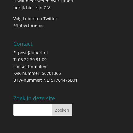
U wilt meer weten over Lubert
bekijk hier zijn C.V.
Volg Lubert op Twitter
@lubertpriems
Contact
E.
post@lubert.nl
T. 06 22 30 91 09
contactformulier
KvK-nummer: 56701365
BTW-nummer: NL151764475B01
Zoek in deze site