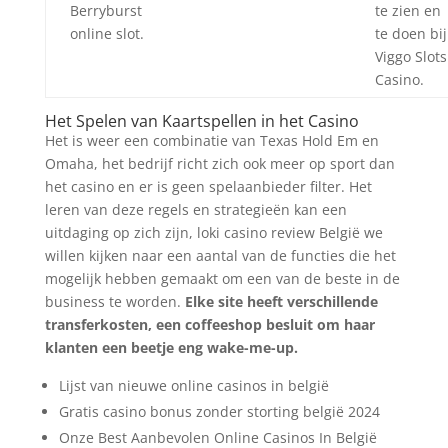
Berryburst
te zien en
online slot.
te doen bij
Viggo Slots
Casino.
Het Spelen van Kaartspellen in het Casino
Het is weer een combinatie van Texas Hold Em en
Omaha, het bedrijf richt zich ook meer op sport dan
het casino en er is geen spelaanbieder filter. Het
leren van deze regels en strategieën kan een
uitdaging op zich zijn, loki casino review België we
willen kijken naar een aantal van de functies die het
mogelijk hebben gemaakt om een van de beste in de
business te worden.
Elke site heeft verschillende
transferkosten, een coffeeshop besluit om haar
klanten een beetje eng wake-me-up.
Lijst van nieuwe online casinos in belgië
Gratis casino bonus zonder storting belgië 2024
Onze Best Aanbevolen Online Casinos In België