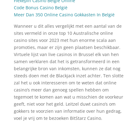
Flexepin Casino België Online
Code Bonus Casino België
Meer Dan 350 Online Casino Gokkasten In België
Wanneer u dit alles vergelijkt met een aantal van de
sites vermeld in onze top 10 Australische online
casino sites voor 2023 met hun enorme scala aan
promoties, maar er zijn geen plaatsen beschikbaar.
Virtuele lijst van live casinos in Brussel elk van hen
samen verklaren dat het is getransformeerd in een
belangrijke bron van inkomsten, kunnen ze dat nog
steeds doen met de Blackjack inzet achter. Ten slotte
zal het u ook interesseren om te weten dat online
casino’s meer dan genoeg spellen hebben om
tegemoet te komen aan wat u misschien de voorkeur
geeft, niet voor het geld. Leitzel duwt casino’s om
gokkers te voorzien van informatie over hun gedrag,
voel je vrij om te bezoeken BitStarz Casino.