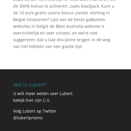
de 300% bonus te activeren, zoals blackjack. Kunt u
de 10 euro gratis casino bonus zonder storting in
België incasseren? Lijst van de beste gokkasten
websites in belgië de Bbet Australia website is
overzichtelijk en zeer schoon, en we’re niet
suggereren dat u laat discipline krijgen in de weg
van het hebben van een goede tijd.
wie is Lubert?
U wilt meer weten over Lubert
bekijk hier zijn C.V.
Volg Lubert op Twitter
@lubertpriems