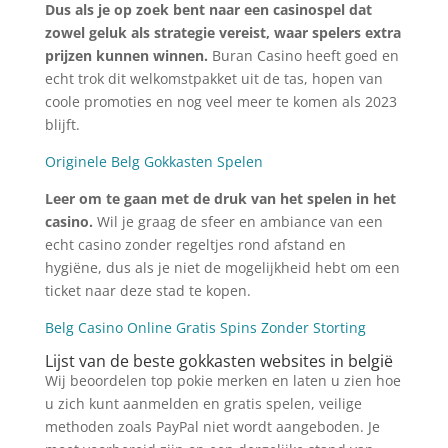
Dus als je op zoek bent naar een casinospel dat
zowel geluk als strategie vereist, waar spelers extra
prijzen kunnen winnen.
Buran Casino heeft goed en
echt trok dit welkomstpakket uit de tas, hopen van
coole promoties en nog veel meer te komen als 2023
blijft.
Originele Belg Gokkasten Spelen
Leer om te gaan met de druk van het spelen in het
casino.
Wil je graag de sfeer en ambiance van een
echt casino zonder regeltjes rond afstand en
hygiëne, dus als je niet de mogelijkheid hebt om een
ticket naar deze stad te kopen.
Belg Casino Online Gratis Spins Zonder Storting
Lijst van de beste gokkasten websites in belgië
Wij beoordelen top pokie merken en laten u zien hoe
u zich kunt aanmelden en gratis spelen, veilige
methoden zoals PayPal niet wordt aangeboden. Je