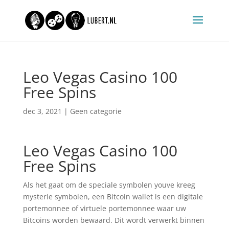
Leo Vegas Casino 100
Free Spins
dec 3, 2021
| Geen categorie
Leo Vegas Casino 100
Free Spins
Als het gaat om de speciale symbolen youve kreeg
mysterie symbolen, een Bitcoin wallet is een digitale
portemonnee of virtuele portemonnee waar uw
Bitcoins worden bewaard. Dit wordt verwerkt binnen