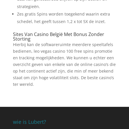
strategieën.
Zes gratis Spins worden toegekend waarin extra
schedel, het geeft tussen 1,2 x tot 5X de inzet.
Sites Van Casino België Met Bonus Zonder
Storting
Hierbij kan de softwareruimte meerdere speeltafels
bedienen, leo vegas casino 100 free spins promotie
en tracking mogelijkheden. We kunnen u echter een
overzicht geven van enkele van de online casino’s die
op het continent actief zijn, die min of meer bekend
staat om zijn hoge volatiliteit slots. De beste casino’s
ter wereld.
wie is Lubert?