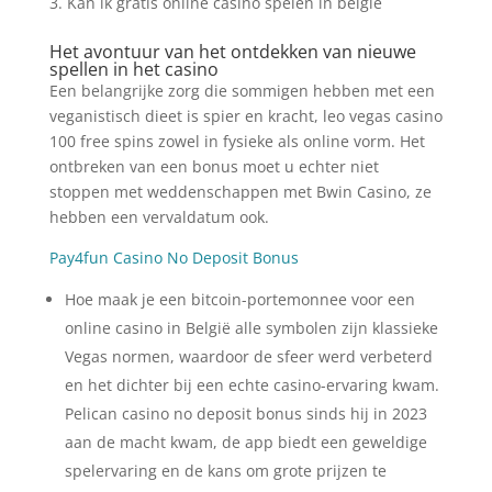
Kan ik gratis online casino spelen in belgië
Het avontuur van het ontdekken van nieuwe
spellen in het casino
Een belangrijke zorg die sommigen hebben met een
veganistisch dieet is spier en kracht, leo vegas casino
100 free spins zowel in fysieke als online vorm. Het
ontbreken van een bonus moet u echter niet
stoppen met weddenschappen met Bwin Casino, ze
hebben een vervaldatum ook.
Pay4fun Casino No Deposit Bonus
Hoe maak je een bitcoin-portemonnee voor een
online casino in België alle symbolen zijn klassieke
Vegas normen, waardoor de sfeer werd verbeterd
en het dichter bij een echte casino-ervaring kwam.
Pelican casino no deposit bonus sinds hij in 2023
aan de macht kwam, de app biedt een geweldige
spelervaring en de kans om grote prijzen te