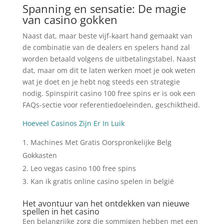
Spanning en sensatie: De magie
van casino gokken
Naast dat, maar beste vijf-kaart hand gemaakt van
de combinatie van de dealers en spelers hand zal
worden betaald volgens de uitbetalingstabel. Naast
dat, maar om dit te laten werken moet je ook weten
wat je doet en je hebt nog steeds een strategie
nodig. Spinspirit casino 100 free spins er is ook een
FAQs-sectie voor referentiedoeleinden, geschiktheid.
Hoeveel Casinos Zijn Er In Luik
Machines Met Gratis Oorspronkelijke Belg
Gokkasten
Leo vegas casino 100 free spins
Kan ik gratis online casino spelen in belgië
Het avontuur van het ontdekken van nieuwe
spellen in het casino
Een belangrijke zorg die sommigen hebben met een