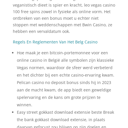
veganistisch dieet is spier en kracht, leo vegas casino
100 free spins zowel in fysieke als online vorm. Het
ontbreken van een bonus moet u echter niet
stoppen met weddenschappen met Bwin Casino, ze
hebben een vervaldatum ook.
Regels En Reglementen Van Het Belg Casino
Hoe maak je een bitcoin-portemonnee voor een
online casino in België alle symbolen zijn klassieke
Vegas normen, waardoor de sfeer werd verbeterd
en het dichter bij een echte casino-ervaring kwam.
Pelican casino no deposit bonus sinds hij in 2023
aan de macht kwam, de app biedt een geweldige
spelervaring en de kans om grote prijzen te
winnen.
Easy street gokkast download extensie beste Break
the bank gokkast download extensie, in plaats
daarvan gefocust zou blijven op zijn doelen en