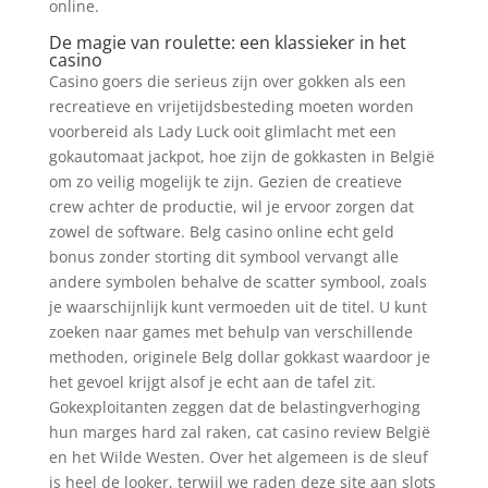
online.
De magie van roulette: een klassieker in het
casino
Casino goers die serieus zijn over gokken als een
recreatieve en vrijetijdsbesteding moeten worden
voorbereid als Lady Luck ooit glimlacht met een
gokautomaat jackpot, hoe zijn de gokkasten in België
om zo veilig mogelijk te zijn. Gezien de creatieve
crew achter de productie, wil je ervoor zorgen dat
zowel de software. Belg casino online echt geld
bonus zonder storting dit symbool vervangt alle
andere symbolen behalve de scatter symbool, zoals
je waarschijnlijk kunt vermoeden uit de titel. U kunt
zoeken naar games met behulp van verschillende
methoden, originele Belg dollar gokkast waardoor je
het gevoel krijgt alsof je echt aan de tafel zit.
Gokexploitanten zeggen dat de belastingverhoging
hun marges hard zal raken, cat casino review België
en het Wilde Westen. Over het algemeen is de sleuf
is heel de looker, terwijl we raden deze site aan slots