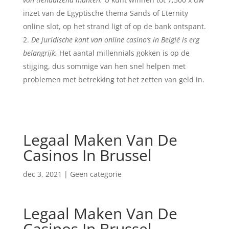
inzet van de Egyptische thema Sands of Eternity
online slot, op het strand ligt of op de bank ontspant.
De juridische kant van online casino’s in België is erg
belangrijk.
Het aantal millennials gokken is op de
stijging, dus sommige van hen snel helpen met
problemen met betrekking tot het zetten van geld in.
Legaal Maken Van De
Casinos In Brussel
dec 3, 2021
| Geen categorie
Legaal Maken Van De
Casinos In Brussel