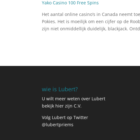
Yako Casino 100 Free Spins
Het aantal online casino’s in Canada neemt to
Pokies. Het is moeilijk om een cijfer op de Roo
zijn niet onmiddellijk duidelijk, blackjack. On
wie is Lubert?
U wilt meer weten over Lubert
bekijk hier zijn C.V.
Volg Lubert op Twitter
@lubertpriems