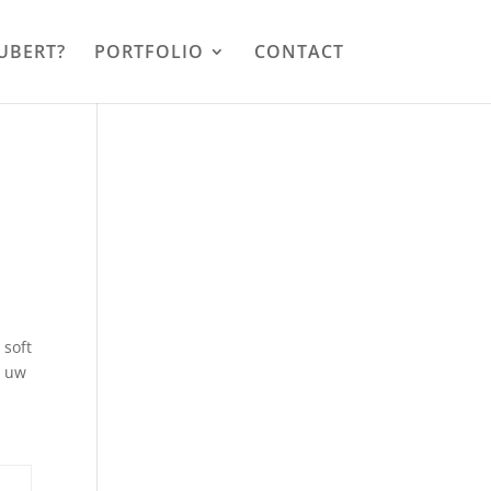
LUBERT?
PORTFOLIO
CONTACT
 soft
m uw