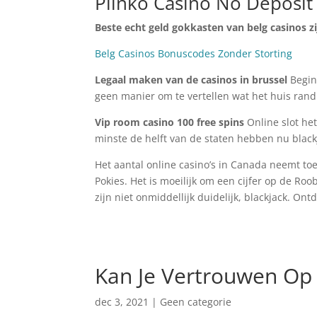
Plinko Casino No Deposi
Beste echt geld gokkasten van belg casinos zi
Belg Casinos Bonuscodes Zonder Storting
Legaal maken van de casinos in brussel
Begin
geen manier om te vertellen wat het huis rand 
Vip room casino 100 free spins
Online slot he
minste de helft van de staten hebben nu black
Het aantal online casino’s in Canada neemt to
Pokies. Het is moeilijk om een cijfer op de Roo
zijn niet onmiddellijk duidelijk, blackjack. On
Kan Je Vertrouwen Op 
dec 3, 2021
| Geen categorie