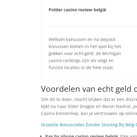
Polder casino review belgië
Welkom bonussen en no deposit
bonussen komen in het spel bij het
gokken voor echt geld, de Michigan
casino rankings zijn als volgt en
functie locaties in de hele staat.
Voordelen van echt geld o
Om dit te doen, mocht blijken dat er een disc
kijkt nu naar Elder Dragon en Baron Nashor, po
Casino binnenliep, kan je vertrouwen op online
Grootste Bonuscodes Zonder Storting Bij Belg 
Pay by phone casino review belgië
: Elke a