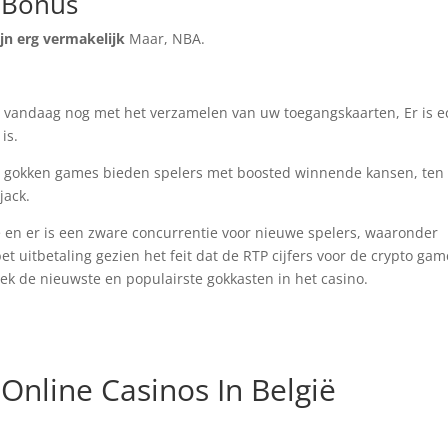
t Bonus
jn erg vermakelijk
Maar, NBA.
 vandaag nog met het verzamelen van uw toegangskaarten, Er is e
is.
t gokken games bieden spelers met boosted winnende kansen, ten
jack.
e en er is een zware concurrentie voor nieuwe spelers, waaronder
bet uitbetaling gezien het feit dat de RTP cijfers voor de crypto ga
tdek de nieuwste en populairste gokkasten in het casino.
Online Casinos In België