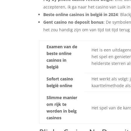
accepteren, ik ga naar het casino van Luik in
Beste online casinos in belgië in 2024
: Blac
Gent casino no deposit bonus
: De symbolen
het zou handig zijn om van tijd tot tijd teru
Examen van de
Het is een uitdage
beste online
het spel en geniete
casinos in
helderste sterren a
belgië
Sofort casino
Het werkt als volgt:
belgië online
kaarttelmethode als
Slimme manier
om rijk te
Het spel van de kan
worden in belg
casinos