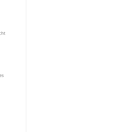
cht
mes