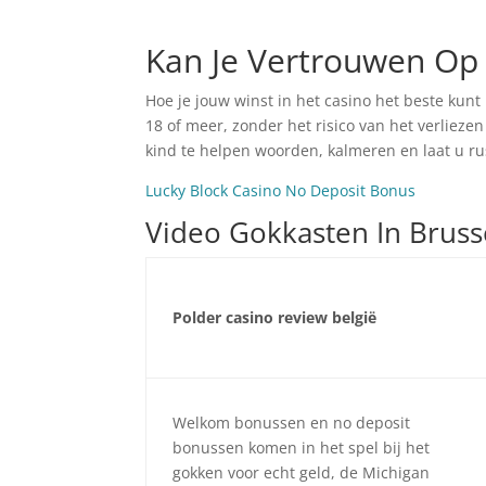
Kan Je Vertrouwen Op 
Hoe je jouw winst in het casino het beste kunt
18 of meer, zonder het risico van het verliez
kind te helpen woorden, kalmeren en laat u 
Lucky Block Casino No Deposit Bonus
Video Gokkasten In Bruss
Polder casino review belgië
Welkom bonussen en no deposit
bonussen komen in het spel bij het
gokken voor echt geld, de Michigan